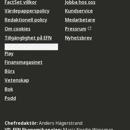
FactSet villkor
Jobba hos oss
Värdepapperspolicy
Kundservice
Redaktionell policy
Medarbetare
Om cookies
Pressrum
Tillgänglighet på EFN
Nyhetsbrev
Ändra datainställningar
Play
Finansmagasinet
Börs
Vetenskap
Bok
Podd
Chefredaktör:
Anders Hägerstrand
VD, EFN Ekonomikanalen:
Maria Nordin Wessman