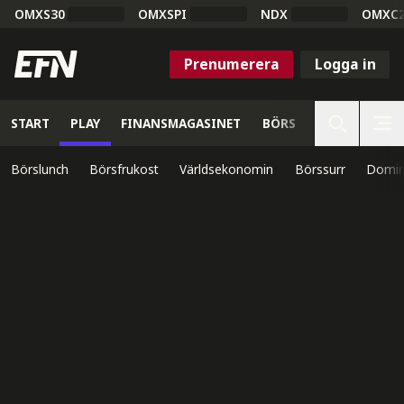
OMXS30
OMXSPI
NDX
OMXC
Prenumerera
Logga in
START
PLAY
FINANSMAGASINET
BÖRS
VETENSKAP
Börslunch
Börsfrukost
Världsekonomin
Börssurr
Domin