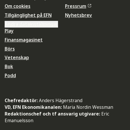
Om cookies
Pressrum
Tillgänglighet på EFN
Nyhetsbrev
Ändra datainställningar
Play
Finansmagasinet
Börs
Vetenskap
Bok
Podd
Chefredaktör:
Anders Hägerstrand
VD, EFN Ekonomikanalen:
Maria Nordin Wessman
Redaktionschef och tf ansvarig utgivare:
Eric
Emanuelsson