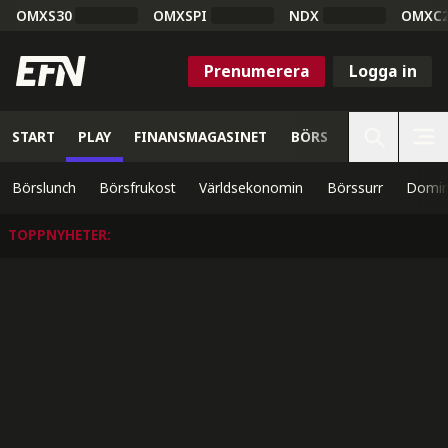
OMXS30
OMXSPI
NDX
OMXC
Prenumerera
Logga in
START
PLAY
FINANSMAGASINET
BÖRS
VETENSKAP
Börslunch
Börsfrukost
Världsekonomin
Börssurr
Domin
TOPPNYHETER
: