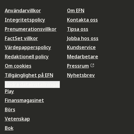
Användarvillkor
Om EFN
Integritetspolicy
Kontakta oss
Prenumerationsvillkor
Tipsa oss
FactSet villkor
Jobba hos oss
Värdepapperspolicy
Kundservice
Redaktionell policy
Medarbetare
Om cookies
Pressrum
Tillgänglighet på EFN
Nyhetsbrev
Ändra datainställningar
Play
Finansmagasinet
Börs
Vetenskap
Bok