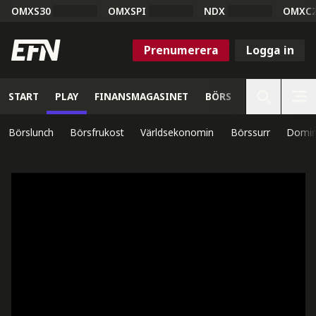
OMXS30
OMXSPI
NDX
OMXC
Prenumerera
Logga in
START
PLAY
FINANSMAGASINET
BÖRS
VETENSKAP
Börslunch
Börsfrukost
Världsekonomin
Börssurr
Domin