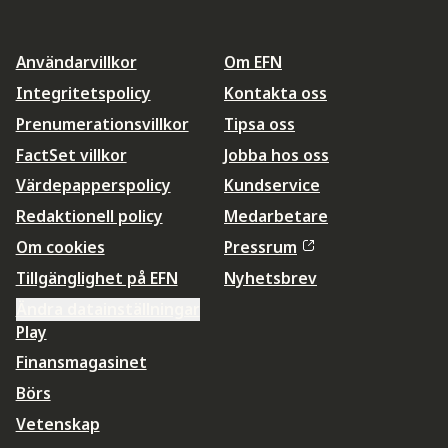
Användarvillkor
Om EFN
Integritetspolicy
Kontakta oss
Prenumerationsvillkor
Tipsa oss
FactSet villkor
Jobba hos oss
Värdepapperspolicy
Kundservice
Redaktionell policy
Medarbetare
Om cookies
Pressrum
Tillgänglighet på EFN
Nyhetsbrev
Ändra datainställningar
Play
Finansmagasinet
Börs
Vetenskap