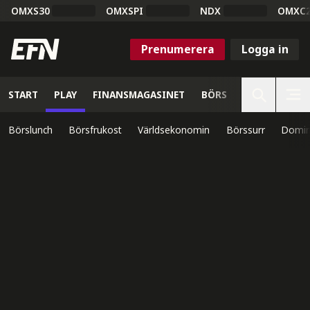
OMXS30
OMXSPI
NDX
OMXC
Prenumerera
Logga in
START
PLAY
FINANSMAGASINET
BÖRS
VETENSKAP
Börslunch
Börsfrukost
Världsekonomin
Börssurr
Domin