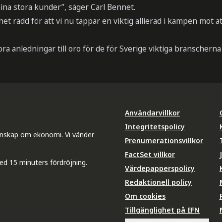
ina stora kunder”, säger Carl Bennet.
et rädd för att vi nu tappar en viktig allierad i kampen mot att
ora anledningar till oro för de för Sverige viktiga branschern
Användarvillkor
Integritetspolicy
unskap om ekonomi. Vi vänder
Prenumerationsvillkor
FactSet villkor
ed 15 minuters fördröjning.
Värdepapperspolicy
Redaktionell policy
Om cookies
Tillgänglighet på EFN