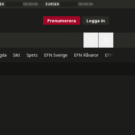
EK
00:00:00
EURSEK
00:00:00
Prenumerera
Logga in
gda
Sikt
Spets
EFN Sverige
EFN Råvaror
EFN Direkt