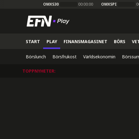
OMXS30
00:00:00
OMXSPI
0
START
PLAY
FINANSMAGASINET
BÖRS
VE
Börslunch
Börsfrukost
Världsekonomin
Börssur
TOPPNYHETER
: