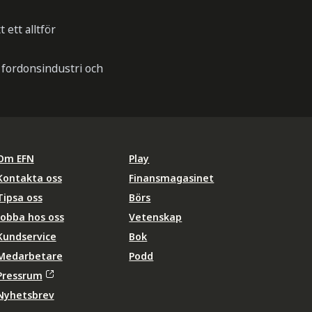
 ett alltför
a fordonsindustri och
Om EFN
Play
Kontakta oss
Finansmagasinet
Tipsa oss
Börs
Jobba hos oss
Vetenskap
Kundservice
Bok
Medarbetare
Podd
Pressrum
Nyhetsbrev