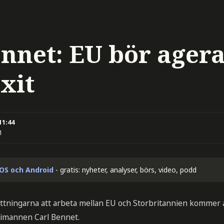
ennet: EU bör agera
xit
11:44
1
iOS och Android
- gratis: nyheter, analyser, börs, video, podd
tningarna att arbeta mellan EU och Storbritannien kommer at
rimannen Carl Bennet.