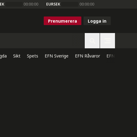
EK
00:00:00
EURSEK
00:00:00
Prenumerera
Logga in
gda
Sikt
Spets
EFN Sverige
EFN Råvaror
EFN Direkt