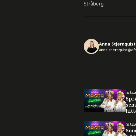
Stråberg.
Anna Stjernquist
anna.stjernquist@ef
FRÅG
Spr
sem
hitt
FRÅG
Som