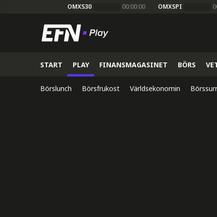
OMXS30
00:00:00
OMXSPI
0
START
PLAY
FINANSMAGASINET
BÖRS
VE
Börslunch
Börsfrukost
Världsekonomin
Börssur