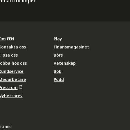
innan du köper
Om EFN
Play
Kontakta oss
Finansmagasinet
Tipsa oss
Börs
Jobba hos oss
Vetenskap
Kundservice
Bok
Medarbetare
Podd
Pressrum
Nyhetsbrev
strand