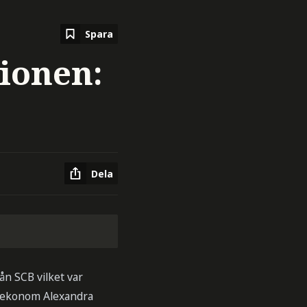
Spara
ionen:
Dela
rån SCB vilket var
fsekonom Alexandra