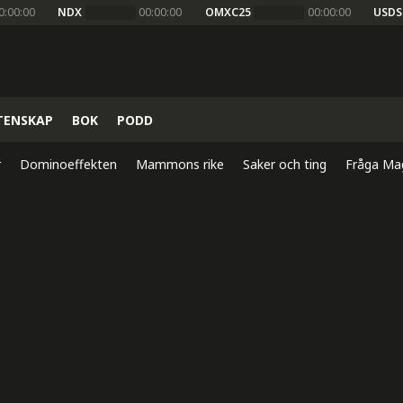
0:00:00
NDX
00:00:00
OMXC25
00:00:00
USDS
TENSKAP
BOK
PODD
r
Dominoeffekten
Mammons rike
Saker och ting
Fråga Ma