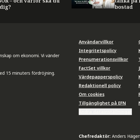
BOR – och varför ska du
tänka på 
 dig?
bostad
Användarvillkor
Integritetspolicy
unskap om ekonomi. Vi vänder
Prenumerationsvillkor
FactSet villkor
ed 15 minuters fördröjning.
Värdepapperspolicy
Redaktionell policy
Om cookies
Tillgänglighet på EFN
Ändra datainställningar
Chefredaktör:
Anders Häger