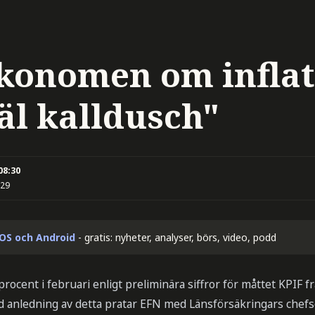
konomen om inflat
äl kalldusch"
08:30
:29
iOS och Android
- gratis: nyheter, analyser, börs, video, podd
9 procent i februari enligt preliminära siffror för måttet KPIF f
d anledning av detta pratar EFN med Länsförsäkringars che