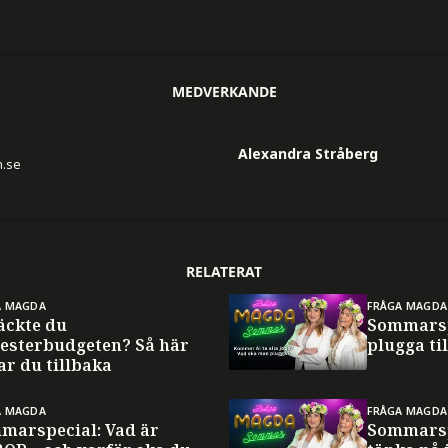
MEDVERKANDE
Alexandra Stråberg
n.se
RELATERAT
A MAGDA
FRÅGA MAGDA
äckte du
Sommarsp
esterbudgeten? Så här
plugga til
ar du tillbaka
A MAGDA
FRÅGA MAGDA
marspecial: Vad är
Sommarsp