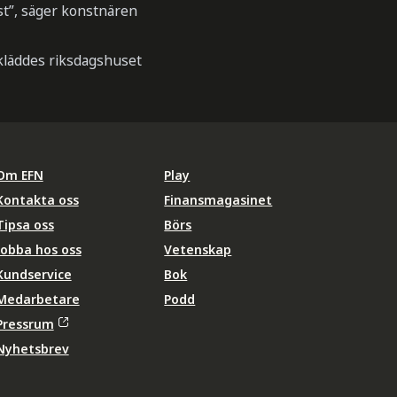
st”, säger konstnären
 kläddes riksdagshuset
Om EFN
Play
Kontakta oss
Finansmagasinet
Tipsa oss
Börs
Jobba hos oss
Vetenskap
Kundservice
Bok
Medarbetare
Podd
Pressrum
Nyhetsbrev