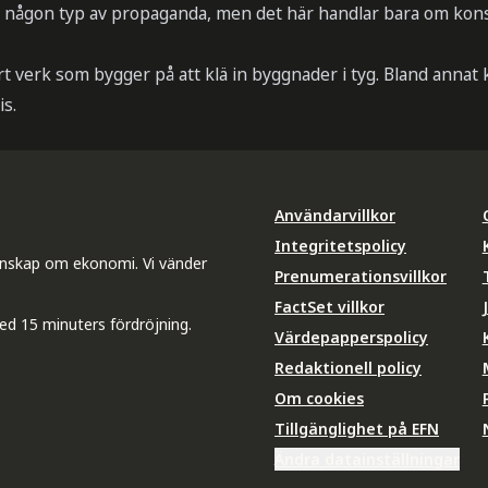
m någon typ av propaganda, men det här handlar bara om kon
ort verk som bygger på att klä in byggnader i tyg. Bland annat
is.
Användarvillkor
Integritetspolicy
unskap om ekonomi. Vi vänder
Prenumerationsvillkor
FactSet villkor
ed 15 minuters fördröjning.
Värdepapperspolicy
Redaktionell policy
Om cookies
Tillgänglighet på EFN
Ändra datainställningar