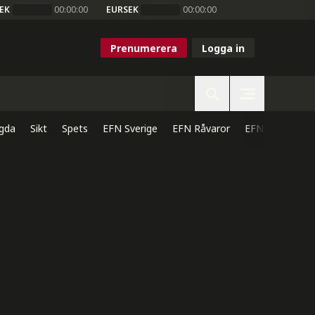
EK
00:00:00
EURSEK
00:00:00
Prenumerera
Logga in
gda
Sikt
Spets
EFN Sverige
EFN Råvaror
EFN Direkt