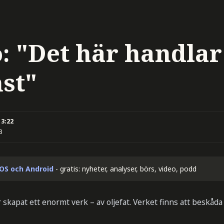
o: "Det här handlar
st"
13:22
3
iOS och Android
- gratis: nyheter, analyser, börs, video, podd
skapat ett enormt verk – av oljefat. Verket finns att beskåd