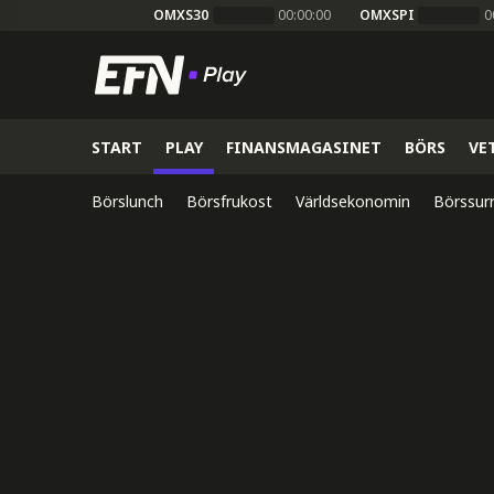
OMXS30
00:00:00
OMXSPI
0
START
PLAY
FINANSMAGASINET
BÖRS
VE
Börslunch
Börsfrukost
Världsekonomin
Börssur