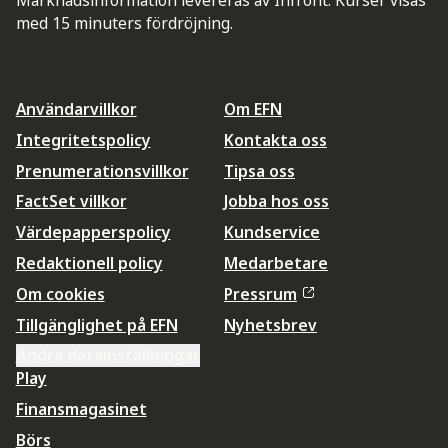
med 15 minuters fördröjning.
Användarvillkor
Om EFN
Integritetspolicy
Kontakta oss
Prenumerationsvillkor
Tipsa oss
FactSet villkor
Jobba hos oss
Värdepapperspolicy
Kundservice
Redaktionell policy
Medarbetare
Om cookies
Pressrum
Tillgänglighet på EFN
Nyhetsbrev
Ändra datainställningar
Play
Finansmagasinet
Börs