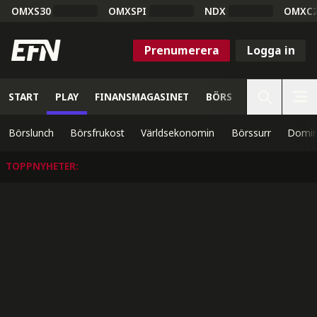
OMXS30
OMXSPI
NDX
OMXC
Prenumerera
Logga in
START
PLAY
FINANSMAGASINET
BÖRS
VETENSKAP
Börslunch
Börsfrukost
Världsekonomin
Börssurr
Domin
TOPPNYHETER
: