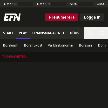
OMXS30
OMXSPI
NDX
OMXC
Prenumerera
Logga in
START
PLAY
FINANSMAGASINET
BÖRS
VETENSKAP
Börslunch
Börsfrukost
Världsekonomin
Börssurr
Domin
TOPPNYHETER
: