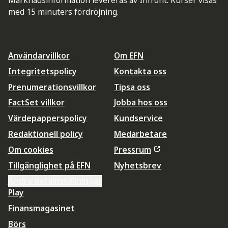
med 15 minuters fördröjning.
Användarvillkor
Om EFN
Integritetspolicy
Kontakta oss
Prenumerationsvillkor
Tipsa oss
FactSet villkor
Jobba hos oss
Värdepapperspolicy
Kundservice
Redaktionell policy
Medarbetare
Om cookies
Pressrum
Tillgänglighet på EFN
Nyhetsbrev
Ändra datainställningar
Play
Finansmagasinet
Börs