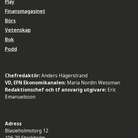
Play
Finansmagasinet
Börs
Vetenskap
Bok
Podd
Chefredaktör:
Anders Hägerstrand
VD, EFN Ekonomikanalen:
Maria Nordin Wessman
Redaktionschef och tf ansvarig utgivare:
Eric
Emanuelsson
Adress
Blasieholmstorg 12
106 70 Stockholm