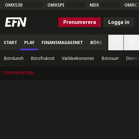
OMXS30
OMXSPI
NDX
OMXC
Prenumerera
Logga in
START
PLAY
FINANSMAGASINET
BÖRS
VETENSKAP
Börslunch
Börsfrukost
Världsekonomin
Börssurr
Domin
TOPPNYHETER
: