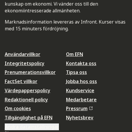
kunskap om ekonomi. Vi vänder oss till den
ekonomiintresserade allmänheten.
Marknadsinformation levereras av Infront. Kurser visas
med 15 minuters fördröjning.
Användarvillkor
Om EFN
Integritetspolicy
Kontakta oss
Prenumerationsvillkor
Tipsa oss
FactSet villkor
Jobba hos oss
Värdepapperspolicy
Kundservice
Redaktionell policy
Medarbetare
Om cookies
Pressrum
Tillgänglighet på EFN
Nyhetsbrev
Ändra datainställningar