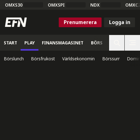
OMXS30
OMXSPI
NDX
OMXC
Prenumerera
Logga in
START
PLAY
FINANSMAGASINET
BÖRS
VETENSKAP
Börslunch
Börsfrukost
Världsekonomin
Börssurr
Domin