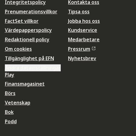
Integritetspolicy
Kontakta oss
Prenumerationsvillkor
Tipsa oss
FactSet villkor
Jobba hos oss
Värdepapperspolicy
Kundservice
Redaktionell policy
Medarbetare
Om cookies
Pressrum
Tillgänglighet på EFN
Nyhetsbrev
Ändra datainställningar
Play
Finansmagasinet
Börs
Vetenskap
Bok
Podd