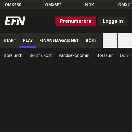
OMXS30
OMXSPI
NDX
OMXC
Prenumerera
Logga in
START
PLAY
FINANSMAGASINET
BÖRS
VETENSKAP
Börslunch
Börsfrukost
Världsekonomin
Börssurr
Domin