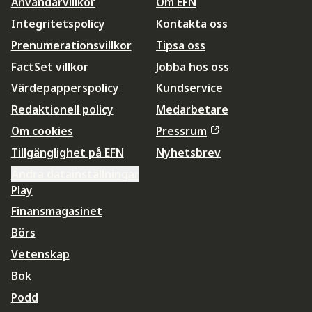
Användarvillkor
Om EFN
Integritetspolicy
Kontakta oss
Prenumerationsvillkor
Tipsa oss
FactSet villkor
Jobba hos oss
Värdepapperspolicy
Kundservice
Redaktionell policy
Medarbetare
Om cookies
Pressrum
Tillgänglighet på EFN
Nyhetsbrev
Ändra datainställningar
Play
Finansmagasinet
Börs
Vetenskap
Bok
Podd