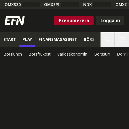
OMXS30
OMXSPI
NDX
OMXC
Prenumerera
Logga in
START
PLAY
FINANSMAGASINET
BÖRS
VETENSKAP
Börslunch
Börsfrukost
Världsekonomin
Börssurr
Domin