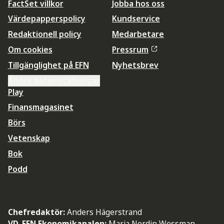
FactSet villkor
Jobba hos oss
Värdepapperspolicy
Kundservice
Redaktionell policy
Medarbetare
Om cookies
Pressrum
Tillgänglighet på EFN
Nyhetsbrev
Ändra datainställningar
Play
Finansmagasinet
Börs
Vetenskap
Bok
Podd
Chefredaktör:
Anders Hägerstrand
VD, EFN Ekonomikanalen:
Maria Nordin Wessman