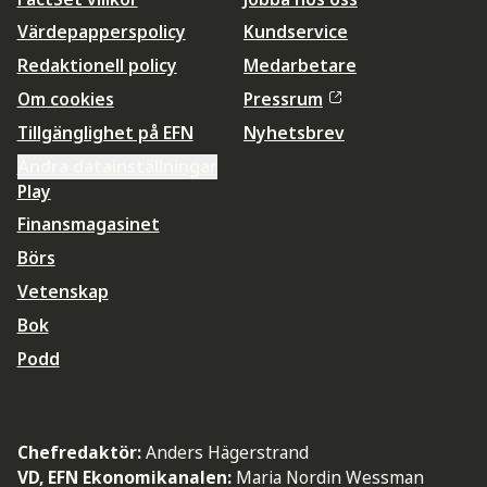
Värdepapperspolicy
Kundservice
Redaktionell policy
Medarbetare
Om cookies
Pressrum
Tillgänglighet på EFN
Nyhetsbrev
Ändra datainställningar
Play
Finansmagasinet
Börs
Vetenskap
Bok
Podd
Chefredaktör:
Anders Hägerstrand
VD, EFN Ekonomikanalen:
Maria Nordin Wessman