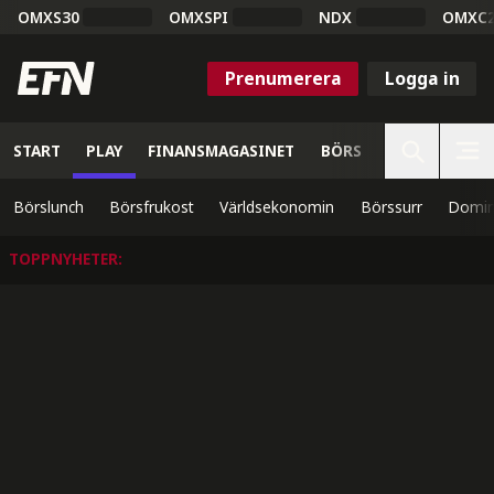
OMXS30
OMXSPI
NDX
OMXC
Prenumerera
Logga in
START
PLAY
FINANSMAGASINET
BÖRS
VETENSKAP
Börslunch
Börsfrukost
Världsekonomin
Börssurr
Domin
TOPPNYHETER
: