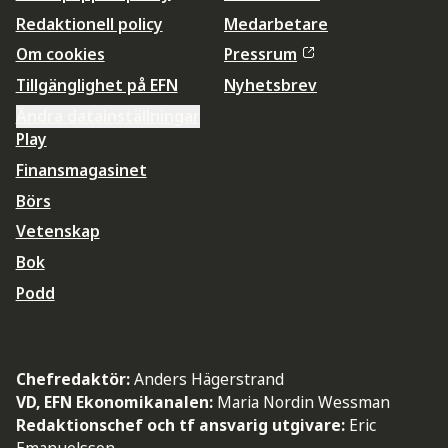
Redaktionell policy
Medarbetare
Om cookies
Pressrum
Tillgänglighet på EFN
Nyhetsbrev
Ändra datainställningar
Play
Finansmagasinet
Börs
Vetenskap
Bok
Podd
Chefredaktör:
Anders Hägerstrand
VD, EFN Ekonomikanalen:
Maria Nordin Wessman
Redaktionschef och tf ansvarig utgivare:
Eric