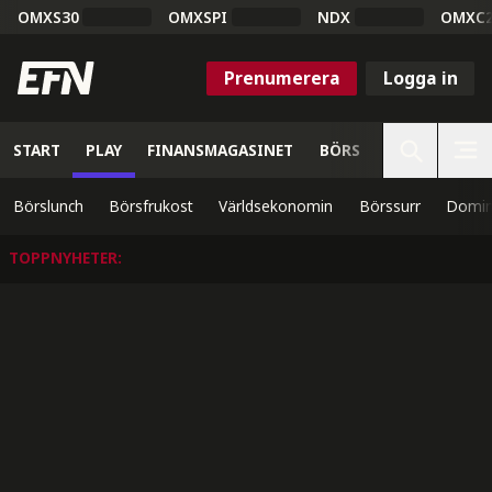
OMXS30
OMXSPI
NDX
OMXC
Prenumerera
Logga in
START
PLAY
FINANSMAGASINET
BÖRS
VETENSKAP
Börslunch
Börsfrukost
Världsekonomin
Börssurr
Domin
TOPPNYHETER
: