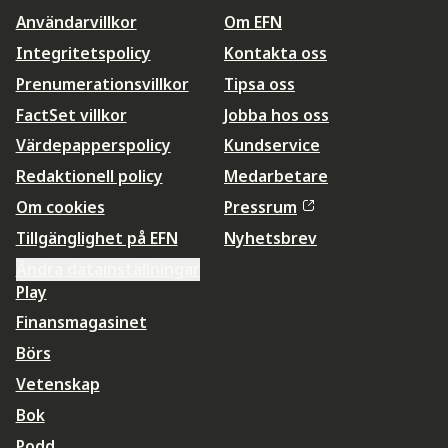
Användarvillkor
Om EFN
Integritetspolicy
Kontakta oss
Prenumerationsvillkor
Tipsa oss
FactSet villkor
Jobba hos oss
Värdepapperspolicy
Kundservice
Redaktionell policy
Medarbetare
Om cookies
Pressrum
Tillgänglighet på EFN
Nyhetsbrev
Ändra datainställningar
Play
Finansmagasinet
Börs
Vetenskap
Bok
Podd