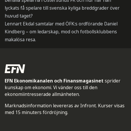
behålla spelarna i Östersunds FK och hur har han
lyckats få spelare till svenska kyliga breddgrader över
huvud taget?
Lennart Ekdal samtalar med ÖFK:s ordförande Daniel
Kindberg – om ledarskap, mod och fotbollsklubbens
makalösa resa.
EFN Ekonomikanalen och Finansmagasinet
sprider
kunskap om ekonomi. Vi vänder oss till den
ekonomiintresserade allmänheten.
Marknadsinformation levereras av Infront. Kurser visas
med 15 minuters fördröjning.