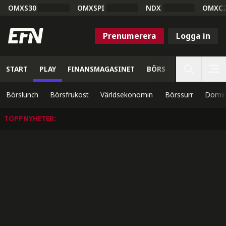
OMXS30
OMXSPI
NDX
OMXC
Prenumerera
Logga in
START
PLAY
FINANSMAGASINET
BÖRS
VETENSKAP
Börslunch
Börsfrukost
Världsekonomin
Börssurr
Domin
TOPPNYHETER
: