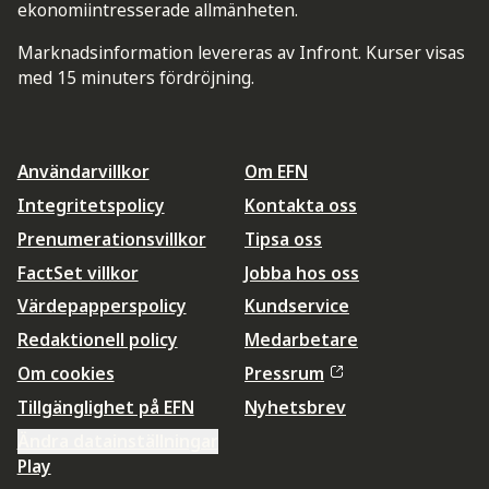
ekonomiintresserade allmänheten.
Marknadsinformation levereras av Infront. Kurser visas
med 15 minuters fördröjning.
Användarvillkor
Om EFN
Integritetspolicy
Kontakta oss
Prenumerationsvillkor
Tipsa oss
FactSet villkor
Jobba hos oss
Värdepapperspolicy
Kundservice
Redaktionell policy
Medarbetare
Om cookies
Pressrum
Tillgänglighet på EFN
Nyhetsbrev
Ändra datainställningar
Play