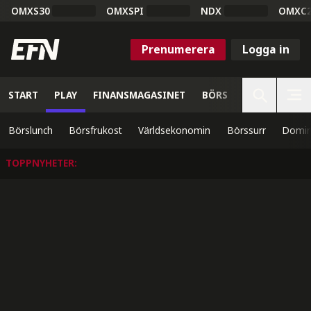
OMXS30
OMXSPI
NDX
OMXC
Prenumerera
Logga in
START
PLAY
FINANSMAGASINET
BÖRS
VETENSKAP
Börslunch
Börsfrukost
Världsekonomin
Börssurr
Domin
TOPPNYHETER
: