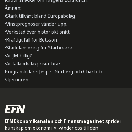
Robur snackar om i dagens Börslunch.
Ämnen:
•Stark tillväxt bland Europabolag.
•Vinstprognoser vänder upp.
•Verkstad över historiskt snitt.
•Kraftigt fall för Betsson.
•Stark lansering för Starbreeze.
•Är JM billig?
•Är fallande laxpriser bra?
Programledare: Jesper Norberg och Charlotte
Stjerngren.
EFN Ekonomikanalen och Finansmagasinet
sprider
kunskap om ekonomi. Vi vänder oss till den