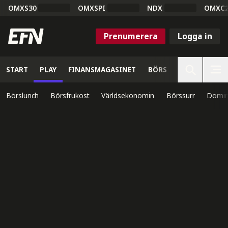
OMXS30
OMXSPI
NDX
OMXC
Prenumerera
Logga in
START
PLAY
FINANSMAGASINET
BÖRS
VETENSKAP
Börslunch
Börsfrukost
Världsekonomin
Börssurr
Domin