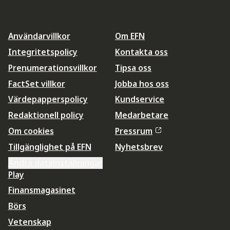
Användarvillkor
Om EFN
Integritetspolicy
Kontakta oss
Prenumerationsvillkor
Tipsa oss
FactSet villkor
Jobba hos oss
Värdepapperspolicy
Kundservice
Redaktionell policy
Medarbetare
Om cookies
Pressrum
Tillgänglighet på EFN
Nyhetsbrev
Ändra datainställningar
Play
Finansmagasinet
Börs
Vetenskap