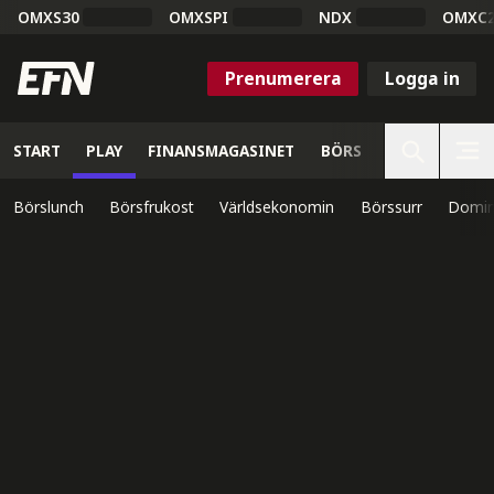
OMXS30
OMXSPI
NDX
OMXC
Prenumerera
Logga in
START
PLAY
FINANSMAGASINET
BÖRS
VETENSKAP
Börslunch
Börsfrukost
Världsekonomin
Börssurr
Domin