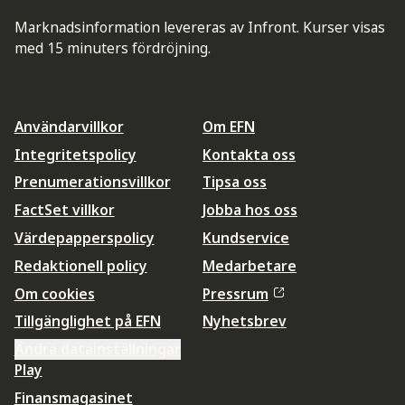
Marknadsinformation levereras av Infront. Kurser visas
med 15 minuters fördröjning.
Användarvillkor
Om EFN
Integritetspolicy
Kontakta oss
Prenumerationsvillkor
Tipsa oss
FactSet villkor
Jobba hos oss
Värdepapperspolicy
Kundservice
Redaktionell policy
Medarbetare
Om cookies
Pressrum
Tillgänglighet på EFN
Nyhetsbrev
Ändra datainställningar
Play
Finansmagasinet