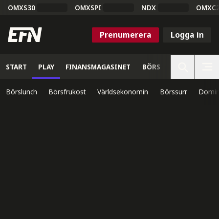
OMXS30
OMXSPI
NDX
OMXC
Prenumerera
Logga in
START
PLAY
FINANSMAGASINET
BÖRS
VETENSKAP
Börslunch
Börsfrukost
Världsekonomin
Börssurr
Domin