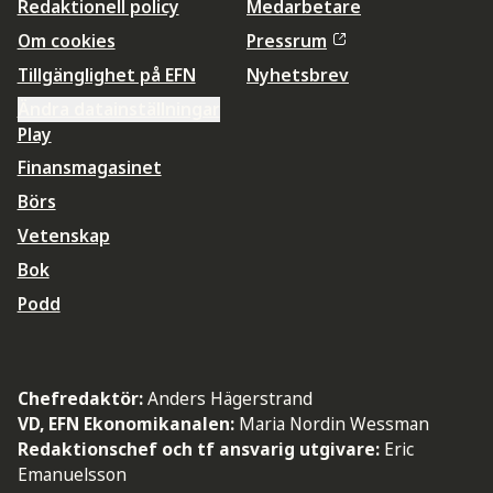
Redaktionell policy
Medarbetare
Om cookies
Pressrum
Tillgänglighet på EFN
Nyhetsbrev
Ändra datainställningar
Play
Finansmagasinet
Börs
Vetenskap
Bok
Podd
Chefredaktör:
Anders Hägerstrand
VD, EFN Ekonomikanalen:
Maria Nordin Wessman
Redaktionschef och tf ansvarig utgivare:
Eric
Emanuelsson