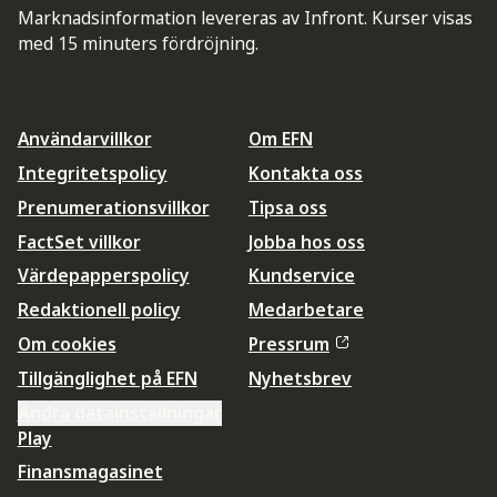
Marknadsinformation levereras av Infront. Kurser visas
med 15 minuters fördröjning.
Användarvillkor
Om EFN
Integritetspolicy
Kontakta oss
Prenumerationsvillkor
Tipsa oss
FactSet villkor
Jobba hos oss
Värdepapperspolicy
Kundservice
Redaktionell policy
Medarbetare
Om cookies
Pressrum
Tillgänglighet på EFN
Nyhetsbrev
Ändra datainställningar
Play
Finansmagasinet