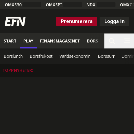
OMXS30
OMXSPI
NDX
OMXC
Prenumerera
Logga in
START
PLAY
FINANSMAGASINET
BÖRS
VETENSKAP
Börslunch
Börsfrukost
Världsekonomin
Börssurr
Domin
TOPPNYHETER
: