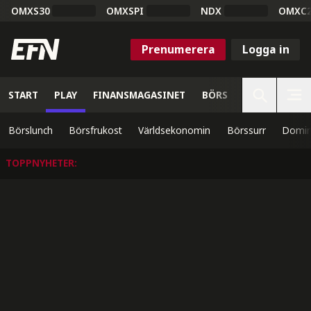
OMXS30
OMXSPI
NDX
OMXC
Prenumerera
Logga in
START
PLAY
FINANSMAGASINET
BÖRS
VETENSKAP
Börslunch
Börsfrukost
Världsekonomin
Börssurr
Domin
TOPPNYHETER
: