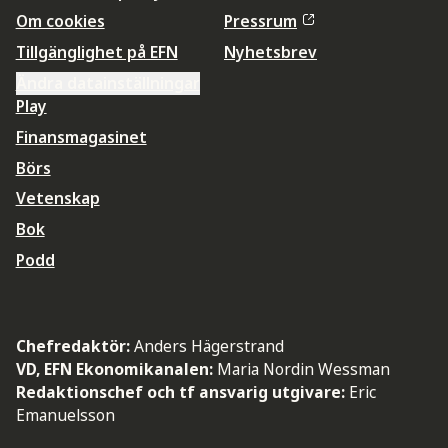
Om cookies
Pressrum
Tillgänglighet på EFN
Nyhetsbrev
Ändra datainställningar
Play
Finansmagasinet
Börs
Vetenskap
Bok
Podd
Chefredaktör:
Anders Hägerstrand
VD, EFN Ekonomikanalen:
Maria Nordin Wessman
Redaktionschef och tf ansvarig utgivare:
Eric
Emanuelsson