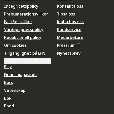
Integritetspolicy
Kontakta oss
Prenumerationsvillkor
Tipsa oss
FactSet villkor
Jobba hos oss
Värdepapperspolicy
Kundservice
Redaktionell policy
Medarbetare
Om cookies
Pressrum
Tillgänglighet på EFN
Nyhetsbrev
Ändra datainställningar
Play
Finansmagasinet
Börs
Vetenskap
Bok
Podd