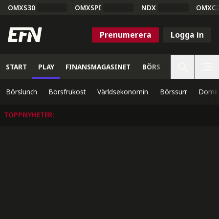
OMXS30
OMXSPI
NDX
OMXC
Prenumerera
Logga in
START
PLAY
FINANSMAGASINET
BÖRS
VETENSKAP
Börslunch
Börsfrukost
Världsekonomin
Börssurr
Domin
TOPPNYHETER
: