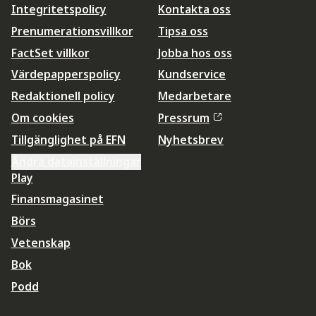
Integritetspolicy
Kontakta oss
Prenumerationsvillkor
Tipsa oss
FactSet villkor
Jobba hos oss
Värdepapperspolicy
Kundservice
Redaktionell policy
Medarbetare
Om cookies
Pressrum
Tillgänglighet på EFN
Nyhetsbrev
Ändra datainställningar
Play
Finansmagasinet
Börs
Vetenskap
Bok
Podd