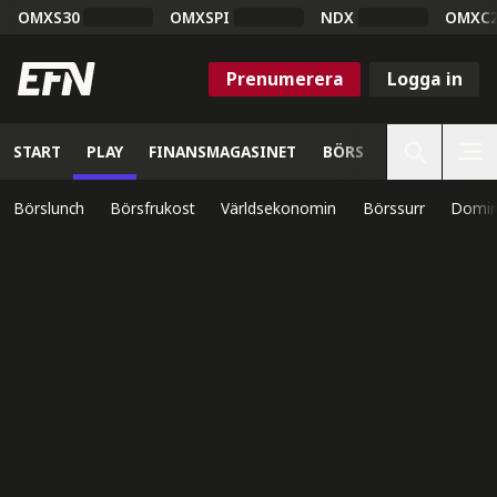
OMXS30
OMXSPI
NDX
OMXC
Prenumerera
Logga in
START
PLAY
FINANSMAGASINET
BÖRS
VETENSKAP
Börslunch
Börsfrukost
Världsekonomin
Börssurr
Domin