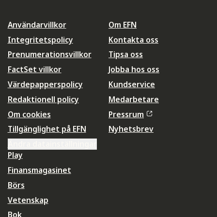
Användarvillkor
Om EFN
Integritetspolicy
Kontakta oss
Prenumerationsvillkor
Tipsa oss
FactSet villkor
Jobba hos oss
Värdepapperspolicy
Kundservice
Redaktionell policy
Medarbetare
Om cookies
Pressrum
Tillgänglighet på EFN
Nyhetsbrev
Ändra datainställningar
Play
Finansmagasinet
Börs
Vetenskap
Bok