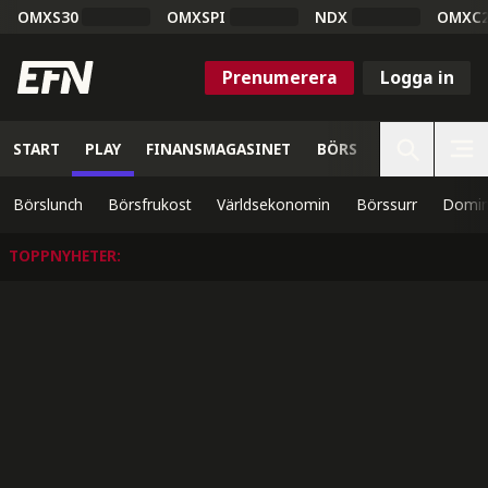
OMXS30
OMXSPI
NDX
OMXC
Prenumerera
Logga in
START
PLAY
FINANSMAGASINET
BÖRS
VETENSKAP
Börslunch
Börsfrukost
Världsekonomin
Börssurr
Domin
TOPPNYHETER
: