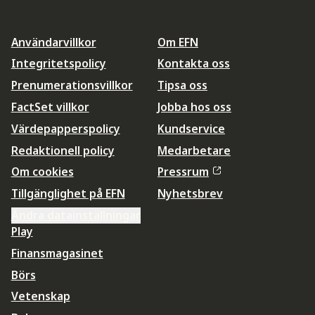
Användarvillkor
Om EFN
Integritetspolicy
Kontakta oss
Prenumerationsvillkor
Tipsa oss
FactSet villkor
Jobba hos oss
Värdepapperspolicy
Kundservice
Redaktionell policy
Medarbetare
Om cookies
Pressrum
Tillgänglighet på EFN
Nyhetsbrev
Ändra datainställningar
Play
Finansmagasinet
Börs
Vetenskap