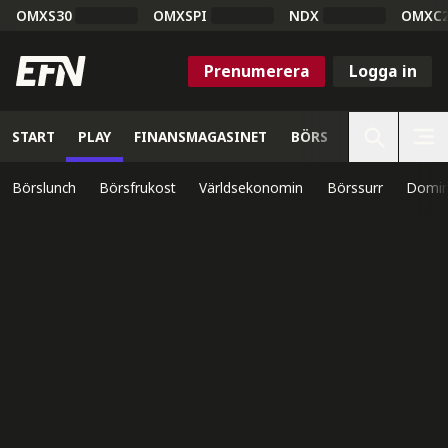
OMXS30
OMXSPI
NDX
OMXC
Prenumerera
Logga in
START
PLAY
FINANSMAGASINET
BÖRS
VETENSKAP
Börslunch
Börsfrukost
Världsekonomin
Börssurr
Domin