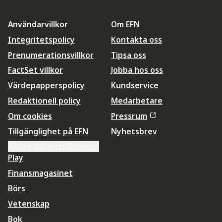
Användarvillkor
Om EFN
Integritetspolicy
Kontakta oss
Prenumerationsvillkor
Tipsa oss
FactSet villkor
Jobba hos oss
Värdepapperspolicy
Kundservice
Redaktionell policy
Medarbetare
Om cookies
Pressrum
Tillgänglighet på EFN
Nyhetsbrev
Ändra datainställningar
Play
Finansmagasinet
Börs
Vetenskap
Bok