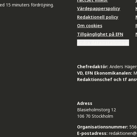
ed 15 minuters fördröjning.
Värdepapperspolicy
Redaktionell policy
Om cookies
Tillgänglighet på EFN
Ändra datainställningar
Chefredaktör:
Anders Häger
VD, EFN Ekonomikanalen:
M
Redaktionschef och tf ansv
Adress
Blasieholmstorg 12
106 70 Stockholm
Organisationsnummer:
556
E-postadress:
redaktionen@