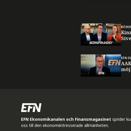
BÖRS
Kin
Sive
EFN D
AAK
möj
EFN Ekonomikanalen och Finansmagasinet
sprider k
oss till den ekonomiintresserade allmänheten.