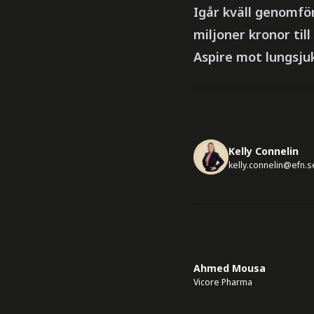
Igår kväll genomfö
miljoner kronor til
Aspire mot lungsju
Kelly Connelin
kelly.connelin@efn.s
Ahmed Mousa
Vicore Pharma