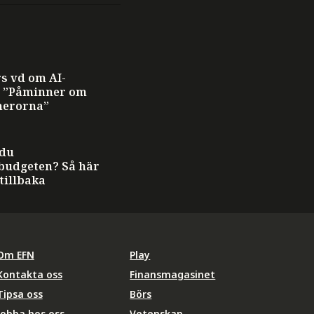
s vd om AI-
: ”Påminner om
erorna”
 du
budgeten? Så här
 tillbaka
Om EFN
Play
Kontakta oss
Finansmagasinet
Tipsa oss
Börs
Jobba hos oss
Vetenskap