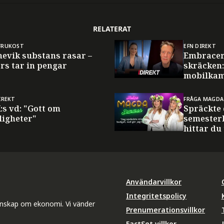
RELATERAT
FRUKOST
EFN DIREKT
nevik substans rasar –
Embracer
rs tar in pengar
skräcken
mobilkam
IREKT
FRÅGA MAGDA
:s vd: "Gott om
Spräckte
ligheter"
semester
hittar du
Användarvillkor
Integritetspolicy
unskap om ekonomi. Vi vänder
Prenumerationsvillkor
FactSet villkor