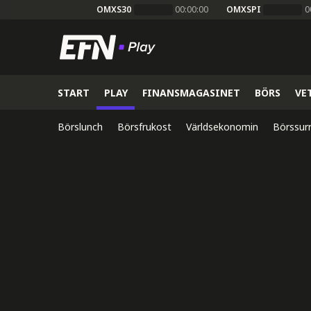
OMXS30
00:00:00
OMXSPI
0
START
PLAY
FINANSMAGASINET
BÖRS
VE
Börslunch
Börsfrukost
Världsekonomin
Börssur