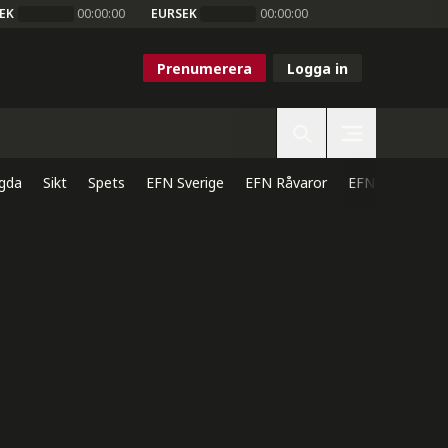
EK
00:00:00
EURSEK
00:00:00
Prenumerera
Logga in
gda
Sikt
Spets
EFN Sverige
EFN Råvaror
EFN Direkt