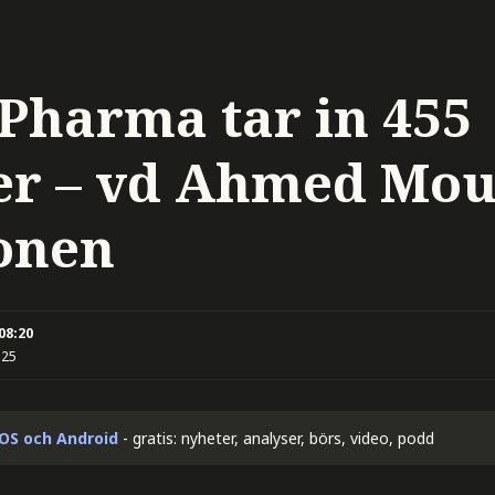
 Pharma tar in 455
er – vd Ahmed Mo
onen
 08:20
:25
iOS och Android
- gratis: nyheter, analyser, börs, video, podd