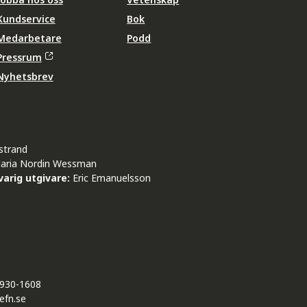
Kundservice
Bok
Medarbetare
Podd
Pressrum
Nyhetsbrev
strand
aria Nordin Wessman
arig utgivare:
Eric Emanuelsson
930-1608
efn.se