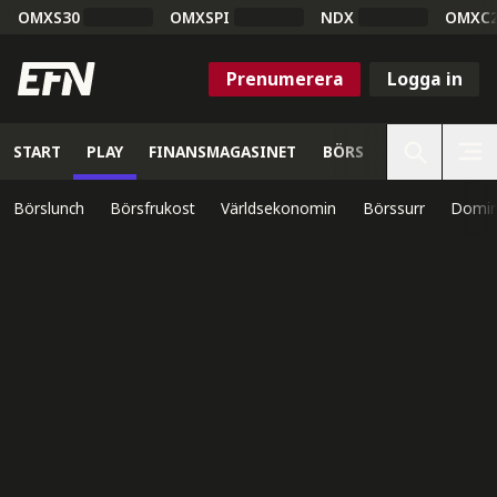
OMXS30
OMXSPI
NDX
OMXC
Prenumerera
Logga in
START
PLAY
FINANSMAGASINET
BÖRS
VETENSKAP
Börslunch
Börsfrukost
Världsekonomin
Börssurr
Domin