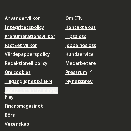
Användarvillkor
Om EFN
Integritetspolicy
Kontakta oss
Prenumerationsvillkor
Tipsa oss
FactSet villkor
Jobba hos oss
Värdepapperspolicy
Kundservice
Redaktionell policy
Medarbetare
Om cookies
Pressrum
Tillgänglighet på EFN
Nyhetsbrev
Ändra datainställningar
Play
Finansmagasinet
Börs
Vetenskap