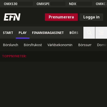
OMXS30
OMXSPI
NDX
OMXC
Prenumerera
Logga in
START
PLAY
FINANSMAGASINET
BÖRS
VETENSKAP
Börslunch
Börsfrukost
Världsekonomin
Börssurr
Domin
TOPPNYHETER
: