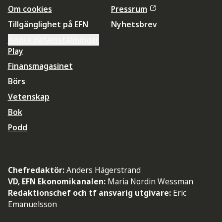
Om cookies
Pressrum
Tillgänglighet på EFN
Nyhetsbrev
Ändra datainställningar
Play
Finansmagasinet
Börs
Vetenskap
Bok
Podd
Chefredaktör:
Anders Hägerstrand
VD, EFN Ekonomikanalen:
Maria Nordin Wessman
Redaktionschef och tf ansvarig utgivare:
Eric
Emanuelsson