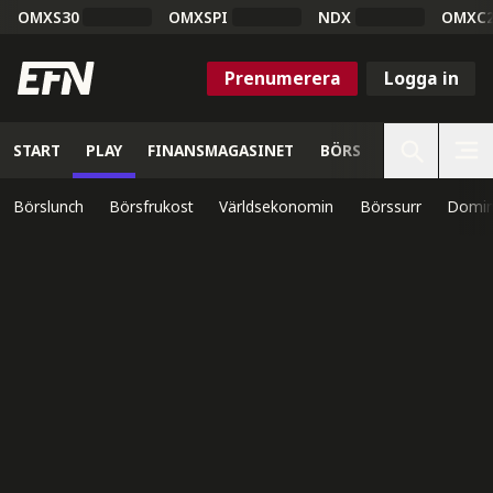
OMXS30
OMXSPI
NDX
OMXC
Prenumerera
Logga in
START
PLAY
FINANSMAGASINET
BÖRS
VETENSKAP
Börslunch
Börsfrukost
Världsekonomin
Börssurr
Domin