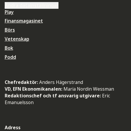
Ändra datainställningar
Play
Finansmagasinet
Börs
Vetenskap
Bok
Podd
Chefredaktör:
Anders Hägerstrand
VD, EFN Ekonomikanalen:
Maria Nordin Wessman
Redaktionschef och tf ansvarig utgivare:
Eric
Emanuelsson
Adress