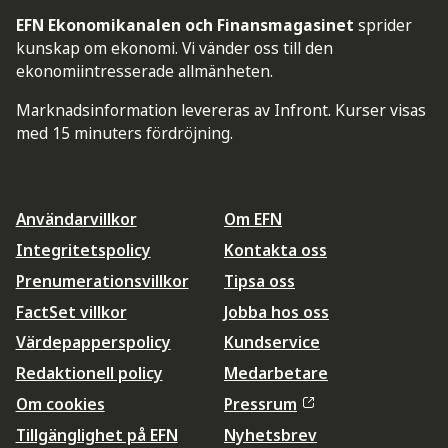
EFN Ekonomikanalen och Finansmagasinet
sprider
kunskap om ekonomi. Vi vänder oss till den
ekonomiintresserade allmänheten.
Marknadsinformation levereras av Infront. Kurser visas
med 15 minuters fördröjning.
Användarvillkor
Om EFN
Integritetspolicy
Kontakta oss
Prenumerationsvillkor
Tipsa oss
FactSet villkor
Jobba hos oss
Värdepapperspolicy
Kundservice
Redaktionell policy
Medarbetare
Om cookies
Pressrum
Tillgänglighet på EFN
Nyhetsbrev