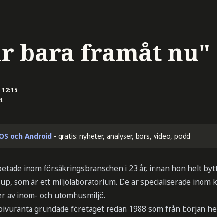
år bara framåt nu"
 12:15
4
iOS och Android
- gratis: nyheter, analyser, börs, video, podd
tade inom försäkringsbranschen i 23 år, innan hon helt bytte 
up, som är ett miljölaboratorium. De är specialiserade inom 
er av inom- och utomhusmiljö.
ivuranta grundade företaget redan 1988 som från början he