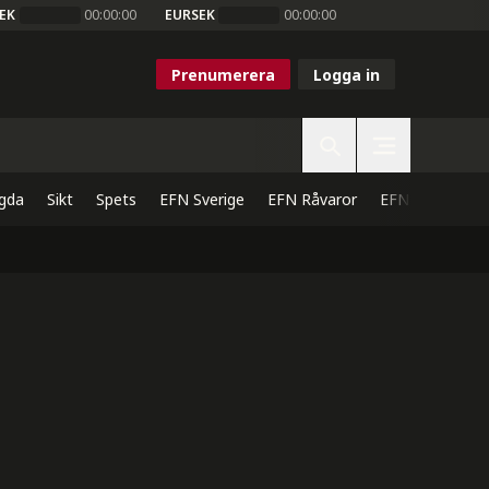
EK
00:00:00
EURSEK
00:00:00
Prenumerera
Logga in
gda
Sikt
Spets
EFN Sverige
EFN Råvaror
EFN Direkt