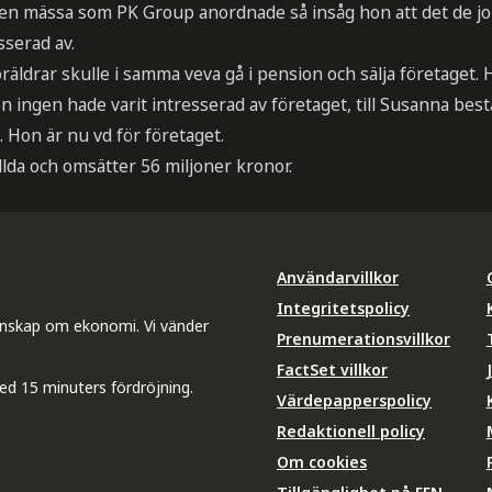
en mässa som PK Group anordnade så insåg hon att det de jo
sserad av.
äldrar skulle i samma veva gå i pension och sälja företaget.
 ingen hade varit intresserad av företaget, till Susanna bestä
ja. Hon är nu vd för företaget.
lda och omsätter 56 miljoner kronor.
Användarvillkor
Integritetspolicy
unskap om ekonomi. Vi vänder
Prenumerationsvillkor
FactSet villkor
ed 15 minuters fördröjning.
Värdepapperspolicy
Redaktionell policy
Om cookies