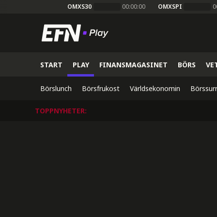
OMXS30
00:00:00
OMXSPI
0
START
PLAY
FINANSMAGASINET
BÖRS
VE
Börslunch
Börsfrukost
Världsekonomin
Börssur
TOPPNYHETER
: