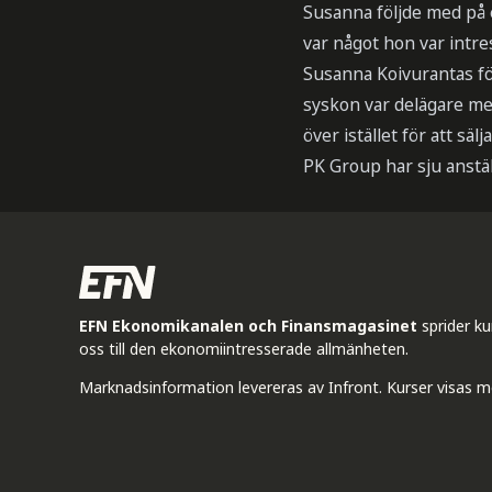
Susanna följde med på 
var något hon var intre
Susanna Koivurantas för
syskon var delägare men
över istället för att säl
PK Group har sju anstäl
EFN Ekonomikanalen och Finansmagasinet
sprider k
oss till den ekonomiintresserade allmänheten.
Marknadsinformation levereras av Infront. Kurser visas m