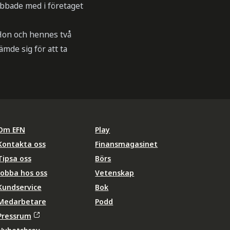
bbade med i företaget
 Hon och hennes två
mde sig för att ta
Om EFN
Play
Kontakta oss
Finansmagasinet
Tipsa oss
Börs
Jobba hos oss
Vetenskap
Kundservice
Bok
Medarbetare
Podd
Pressrum