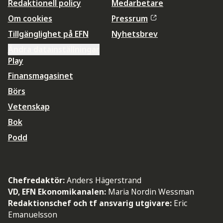
Redaktionell policy
Medarbetare
Om cookies
Pressrum
Tillgänglighet på EFN
Nyhetsbrev
Ändra datainställningar
Play
Finansmagasinet
Börs
Vetenskap
Bok
Podd
Chefredaktör:
Anders Hägerstrand
VD, EFN Ekonomikanalen:
Maria Nordin Wessman
Redaktionschef och tf ansvarig utgivare:
Eric
Emanuelsson