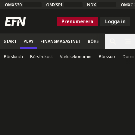
OMXS30
OMXSPI
NDX
OMXC
Prenumerera
Logga in
START
PLAY
FINANSMAGASINET
BÖRS
VETENSKAP
Börslunch
Börsfrukost
Världsekonomin
Börssurr
Domin