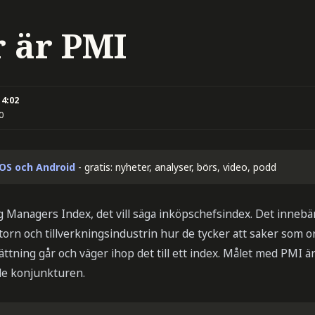
r är PMI
14:02
0
iOS och Android
- gratis: nyheter, analyser, börs, video, podd
g Managers Index, det vill säga inköpschefsindex. Det innebä
orn och tillverkningsindustrin hur de tycker att saker som o
ttning går och väger ihop det till ett index. Målet med PMI är
e konjunkturen.