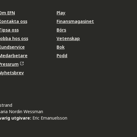
Om EFN
Play
Kontakta oss
Finansmagasinet
Tipsa oss
Börs
Jobba hos oss
Vetenskap
Kundservice
Bok
Medarbetare
Podd
Pressrum
Nyhetsbrev
strand
aria Nordin Wessman
arig utgivare:
Eric Emanuelsson