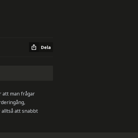
Dela
r att man frågar
rderingång,
 alltså att snabbt