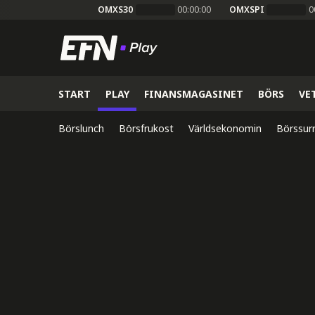
OMXS30
00:00:00
OMXSPI
0
START
PLAY
FINANSMAGASINET
BÖRS
VE
Börslunch
Börsfrukost
Världsekonomin
Börssur