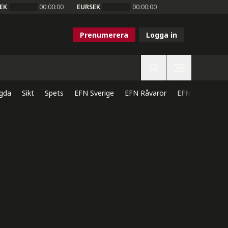
EK
00:00:00
EURSEK
00:00:00
Prenumerera
Logga in
gda
Sikt
Spets
EFN Sverige
EFN Råvaror
EFN Direkt