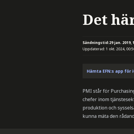
Det hä
Sändningstid:
29 jan. 2019, 
Uppdaterad:
1 okt. 2024, 00:5
Hämta EFN:s app för 
PMI står för Purchasin
chefer inom tjänstesekt
produktion och sysselsä
kunna mäta den rådand