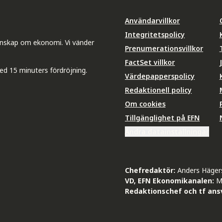
Användarvillkor
Integritetspolicy
unskap om ekonomi. Vi vänder
Prenumerationsvillkor
FactSet villkor
ed 15 minuters fördröjning.
Värdepapperspolicy
Redaktionell policy
Om cookies
Tillgänglighet på EFN
Ändra datainställningar
Chefredaktör:
Anders Häger
VD, EFN Ekonomikanalen:
M
Redaktionschef och tf ansv