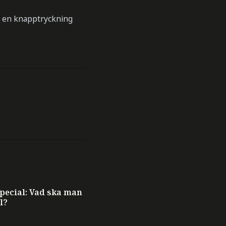
 är en knapptryckning
ecial: Vad ska man
l?