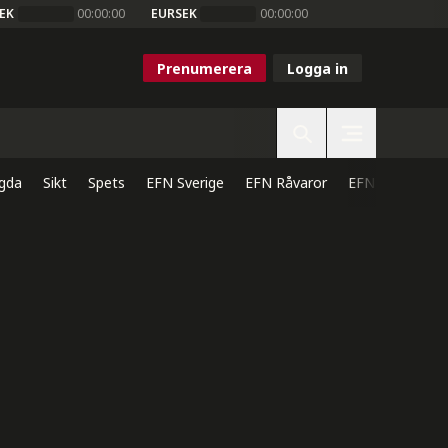
EK
00:00:00
EURSEK
00:00:00
Prenumerera
Logga in
gda
Sikt
Spets
EFN Sverige
EFN Råvaror
EFN Direkt