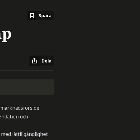
Spara
mp
Dela
a marknadsförs de
mendation och
ed lättillgänglighet