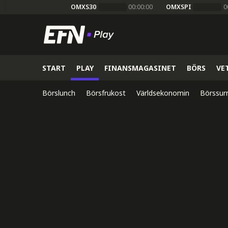
OMXS30
00:00:00
OMXSPI
0
START
PLAY
FINANSMAGASINET
BÖRS
VE
Börslunch
Börsfrukost
Världsekonomin
Börssur