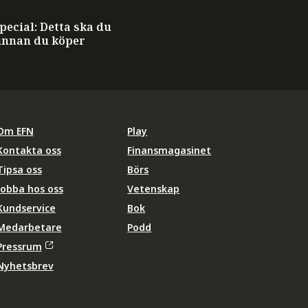
ecial: Detta ska du
innan du köper
Om EFN
Play
Kontakta oss
Finansmagasinet
Tipsa oss
Börs
Jobba hos oss
Vetenskap
Kundservice
Bok
Medarbetare
Podd
Pressrum
Nyhetsbrev