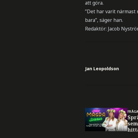
att göra.
”Det har varit närmast r
bara”, säger han.
Redaktör: Jacob Nystr
Jan Leopoldson
FRÅG
Spr
sem
hitt