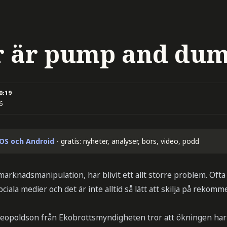
r är pump and du
0:19
6
iOS och Android
- gratis: nyheter, analyser, börs, video, podd
arknadsmanipulation, har blivit ett allt större problem. Oft
iala medier och det är inte alltid så lätt att skilja på rekom
opoldson från Ekobrottsmyndigheten tror att ökningen har m