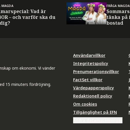
A MAGDA
FRÅGA MAGDA
marspecial: Vad är
Sommarsp
BOR – och varför ska du
tänka på 
 dig?
bostad
Användarvillkor
Integritetspolicy
unskap om ekonomi. Vi vänder
Prenumerationsvillkor
FactSet villkor
ed 15 minuters fördröjning.
Värdepapperspolicy
Redaktionell policy
Om cookies
Tillgänglighet på EFN
Ändra datainställningar