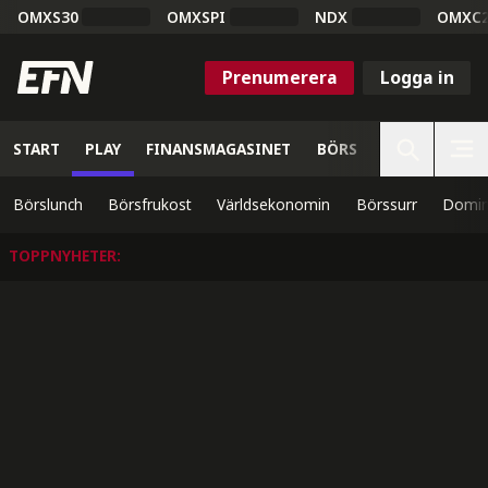
OMXS30
OMXSPI
NDX
OMXC
Prenumerera
Logga in
START
PLAY
FINANSMAGASINET
BÖRS
VETENSKAP
Börslunch
Börsfrukost
Världsekonomin
Börssurr
Domin
TOPPNYHETER
: