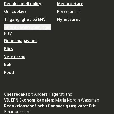
Redaktionell policy
Medarbetare
Om cookies
Pressrum
Tillgänglighet på EFN
Nyhetsbrev
Ändra datainställningar
Play
Finansmagasinet
Börs
Vetenskap
Bok
Podd
Chefredaktör:
Anders Hägerstrand
VD, EFN Ekonomikanalen:
Maria Nordin Wessman
Redaktionschef och tf ansvarig utgivare:
Eric
Emanuelsson