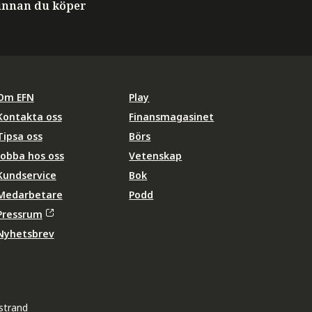
innan du köper
Om EFN
Play
Kontakta oss
Finansmagasinet
Tipsa oss
Börs
Jobba hos oss
Vetenskap
Kundservice
Bok
Medarbetare
Podd
Pressrum
Nyhetsbrev
strand