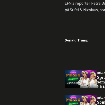
EFN:s reporter Petra B
på Stifel & Nicolaus, s
Donald Trump
FRÅG
Spr
sem
hitt
FRÅG
Som