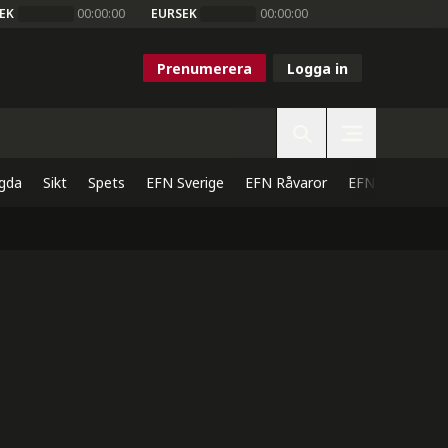
EK
00:00:00
EURSEK
00:00:00
Prenumerera
Logga in
gda
Sikt
Spets
EFN Sverige
EFN Råvaror
EFN Direkt