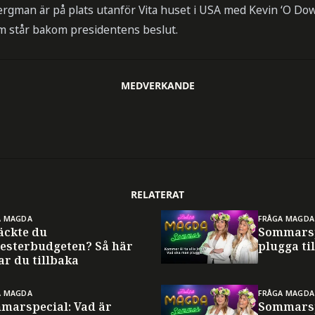
ergman är på plats utanför Vita huset i USA med Kevin ‘O Do
om står bakom presidentens beslut.
MEDVERKANDE
RELATERAT
A MAGDA
FRÅGA MAGDA
äckte du
Sommarsp
esterbudgeten? Så här
plugga til
ar du tillbaka
A MAGDA
FRÅGA MAGDA
marspecial: Vad är
Sommarsp