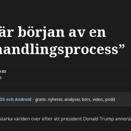
är början av en
andlingsprocess”
9:03
8
iOS och Android
- gratis: nyheter, analyser, börs, video, podd
 starka världen över efter att president Donald Trump annons