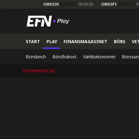
OMXS30
00:00:00
OMXSPI
0
START
PLAY
FINANSMAGASINET
BÖRS
VE
Börslunch
Börsfrukost
Världsekonomin
Börssur
TOPPNYHETER
: