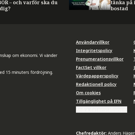
BOR – och varför ska du
tänka på 
 dig?
bostad
Användarvillkor
Integritetspolicy
unskap om ekonomi. Vi vänder
Prenumerationsvillkor
FactSet villkor
ed 15 minuters fördröjning.
Värdepapperspolicy
Redaktionell policy
Om cookies
Tillgänglighet på EFN
Ändra datainställningar
Chefredaktör:
Anders Häger