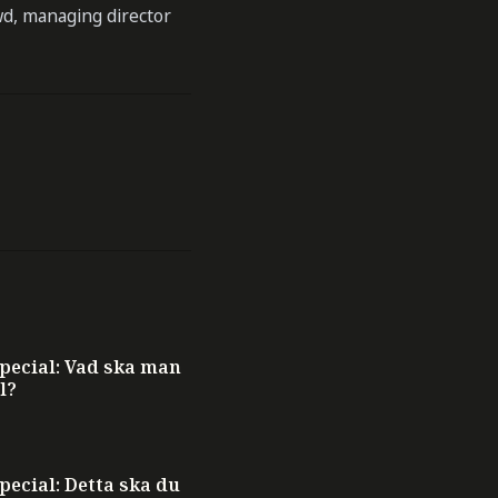
wd, managing director
ecial: Vad ska man
l?
ecial: Detta ska du