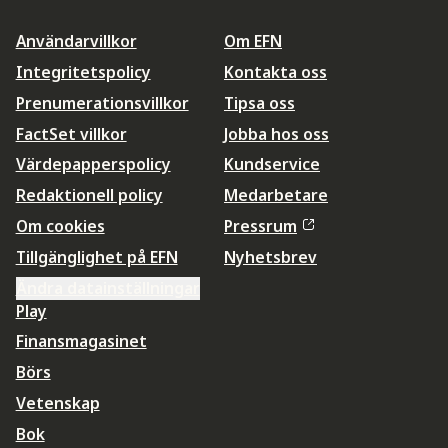
Användarvillkor
Om EFN
Integritetspolicy
Kontakta oss
Prenumerationsvillkor
Tipsa oss
FactSet villkor
Jobba hos oss
Värdepapperspolicy
Kundservice
Redaktionell policy
Medarbetare
Om cookies
Pressrum
Tillgänglighet på EFN
Nyhetsbrev
Ändra datainställningar
Play
Finansmagasinet
Börs
Vetenskap
Bok