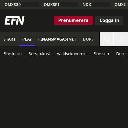
OMXS30
OMXSPI
NDX
OMXC
Prenumerera
Logga in
START
PLAY
FINANSMAGASINET
BÖRS
VETENSKAP
Börslunch
Börsfrukost
Världsekonomin
Börssurr
Domin