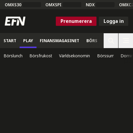
OMXS30
OMXSPI
NDX
OMXC
Prenumerera
Logga in
START
PLAY
FINANSMAGASINET
BÖRS
VETENSKAP
Börslunch
Börsfrukost
Världsekonomin
Börssurr
Domin