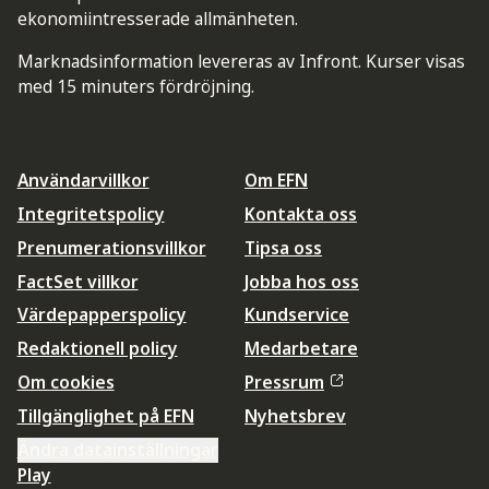
ekonomiintresserade allmänheten.
Marknadsinformation levereras av Infront. Kurser visas
med 15 minuters fördröjning.
Användarvillkor
Om EFN
Integritetspolicy
Kontakta oss
Prenumerationsvillkor
Tipsa oss
FactSet villkor
Jobba hos oss
Värdepapperspolicy
Kundservice
Redaktionell policy
Medarbetare
Om cookies
Pressrum
Tillgänglighet på EFN
Nyhetsbrev
Ändra datainställningar
Play