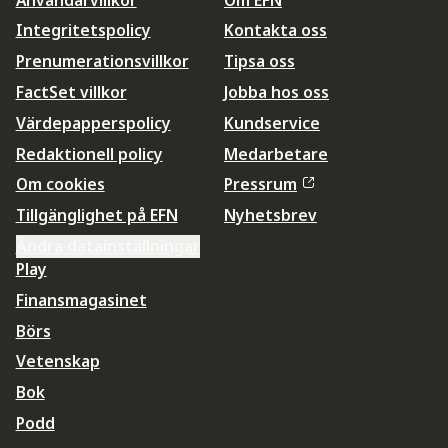
Integritetspolicy
Kontakta oss
Prenumerationsvillkor
Tipsa oss
FactSet villkor
Jobba hos oss
Värdepapperspolicy
Kundservice
Redaktionell policy
Medarbetare
Om cookies
Pressrum
Tillgänglighet på EFN
Nyhetsbrev
Ändra datainställningar
Play
Finansmagasinet
Börs
Vetenskap
Bok
Podd