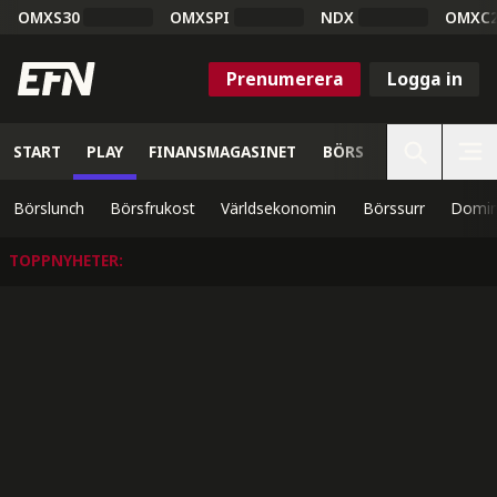
OMXS30
OMXSPI
NDX
OMXC
Prenumerera
Logga in
START
PLAY
FINANSMAGASINET
BÖRS
VETENSKAP
Börslunch
Börsfrukost
Världsekonomin
Börssurr
Domin
TOPPNYHETER
: