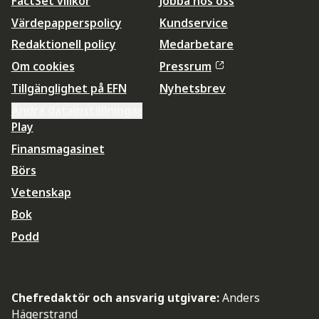
FactSet villkor
Jobba hos oss
Värdepapperspolicy
Kundservice
Redaktionell policy
Medarbetare
Om cookies
Pressrum
Tillgänglighet på EFN
Nyhetsbrev
Ändra datainställningar
Play
Finansmagasinet
Börs
Vetenskap
Bok
Podd
Chefredaktör och ansvarig utgivare:
Anders
Hägerstrand