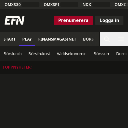
OMXS30
OMXSPI
NDX
OMXC
Prenumerera
Logga in
START
PLAY
FINANSMAGASINET
BÖRS
VETENSKAP
Börslunch
Börsfrukost
Världsekonomin
Börssurr
Domin
TOPPNYHETER
: