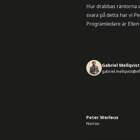
Hur drabbas räntorna av
svara på detta har vi P
Programledare är Ellen
Gabriel Mellqvist
gabriel.mellqvist@e
Peter Werleus
Norron