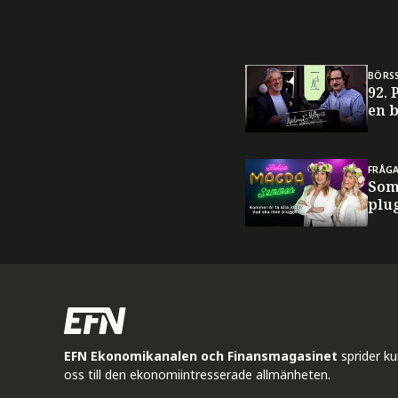
BÖRS
92. 
en 
FRÅG
Som
plug
EFN Ekonomikanalen och Finansmagasinet
sprider k
oss till den ekonomiintresserade allmänheten.