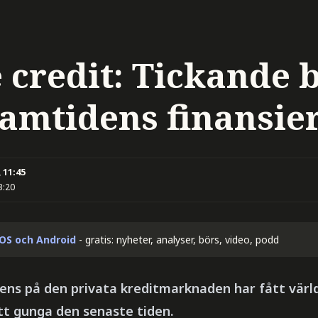
e credit: Tickande
ramtidens finansie
 11:45
3:20
iOS och Android
- gratis: nyheter, analyser, börs, video, podd
lens på den privata kreditmarknaden har fått värl
t gunga den senaste tiden.