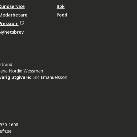
Kundservice
Bok
Medarbetare
Podd
Pressrum
Nyhetsbrev
strand
aria Nordin Wessman
arig utgivare:
Eric Emanuelsson
930-1608
efn.se