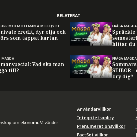
RELATERAT
SURR MED MITELMAN & MELLQVIST
FRÅGA MAGDA
Private credit, dyr olja och
Spräckte
börs som tappat kartan
semester
hittar du
A MAGDA
FRÅGA MAGDA
marspecial: Vad ska man
Sommarsp
ga till?
STIBOR – 
bry dig?
Användarvillkor
Integritetspolicy
unskap om ekonomi. Vi vänder
Prenumerationsvillkor
FactSet villkor