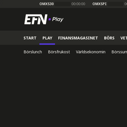
OMXS30
00:00:00
OMXSPI
0
START
PLAY
FINANSMAGASINET
BÖRS
VE
Börslunch
Börsfrukost
Världsekonomin
Börssur