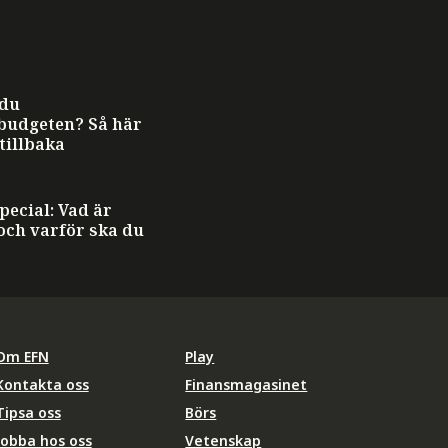
 du
budgeten? Så här
 tillbaka
ecial: Vad är
och varför ska du
Om EFN
Play
Kontakta oss
Finansmagasinet
Tipsa oss
Börs
Jobba hos oss
Vetenskap