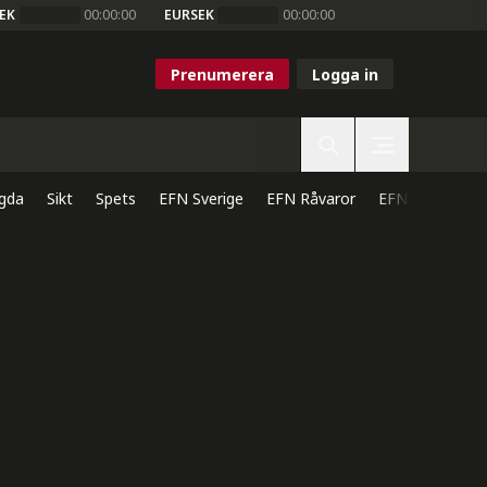
EK
00:00:00
EURSEK
00:00:00
Prenumerera
Logga in
gda
Sikt
Spets
EFN Sverige
EFN Råvaror
EFN Direkt