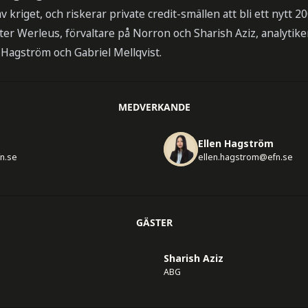
 kriget, och riskerar private credit-smällen att bli ett nytt 2
eter Werleus, förvaltare på Norron och Sharish Aziz, analytike
 Hagström och Gabriel Mellqvist.
MEDVERKANDE
Ellen Hagström
fn.se
ellen.hagstrom@efn.se
GÄSTER
Sharish Aziz
ABG