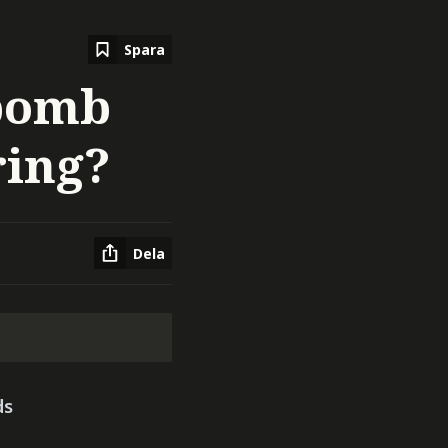
Spara
 bomb
ring?
Dela
ds