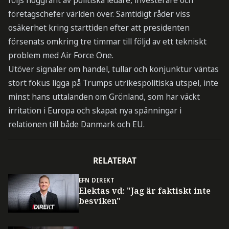
följs noggrant av politiska ledare, investerare och
företagschefer världen över. Samtidigt råder viss
osäkerhet kring starttiden efter att presidenten
försenats omkring tre timmar till följd av ett tekniskt
problem med Air Force One.
Utöver signaler om handel, tullar och konjunktur väntas
stort fokus ligga på Trumps utrikespolitiska utspel, inte
minst hans uttalanden om Grönland, som har väckt
irritation i Europa och skapat nya spänningar i
relationen till både Danmark och EU.
RELATERAT
EFN DIREKT
Elektas vd: "Jag är faktiskt inte
besviken"