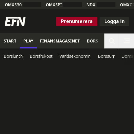
OMXS30
OMXSPI
NDX
OMXC
Prenumerera
Logga in
START
PLAY
FINANSMAGASINET
BÖRS
VETENSKAP
Börslunch
Börsfrukost
Världsekonomin
Börssurr
Domin