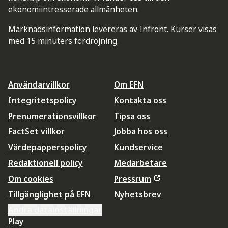
ekonomiintresserade allmänheten.
Marknadsinformation levereras av Infront. Kurser visas
med 15 minuters fördröjning.
Användarvillkor
Om EFN
Integritetspolicy
Kontakta oss
Prenumerationsvillkor
Tipsa oss
FactSet villkor
Jobba hos oss
Värdepapperspolicy
Kundservice
Redaktionell policy
Medarbetare
Om cookies
Pressrum
Tillgänglighet på EFN
Nyhetsbrev
Ändra datainställningar
Play