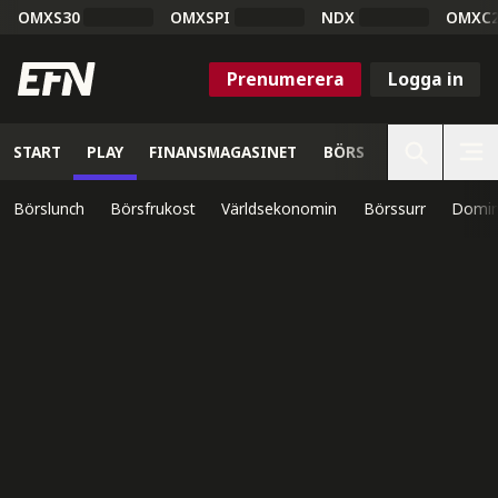
OMXS30
OMXSPI
NDX
OMXC
Prenumerera
Logga in
START
PLAY
FINANSMAGASINET
BÖRS
VETENSKAP
Börslunch
Börsfrukost
Världsekonomin
Börssurr
Domin