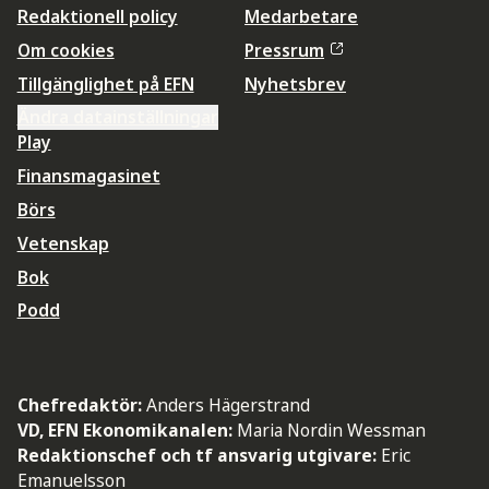
Redaktionell policy
Medarbetare
Om cookies
Pressrum
Tillgänglighet på EFN
Nyhetsbrev
Ändra datainställningar
Play
Finansmagasinet
Börs
Vetenskap
Bok
Podd
Chefredaktör:
Anders Hägerstrand
VD, EFN Ekonomikanalen:
Maria Nordin Wessman
Redaktionschef och tf ansvarig utgivare:
Eric
Emanuelsson