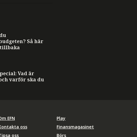
 du
budgeten? Så här
 tillbaka
ecial: Vad är
och varför ska du
Om EFN
Play
Kontakta oss
Finansmagasinet
Tipsa oss
Börs