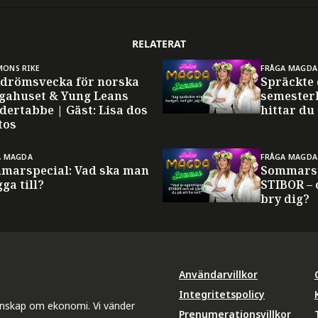
RELATERAT
ONS RIKE
FRÅGA MAGDA
drömsvecka för norska
Spräckte
gahuset & Yung Leans
semester
dertabbe | Gäst: Lisa dos
hittar du
tos
A MAGDA
FRÅGA MAGDA
marspecial: Vad ska man
Sommarsp
ga till?
STIBOR – 
bry dig?
Användarvillkor
Integritetspolicy
unskap om ekonomi. Vi vänder
Prenumerationsvillkor