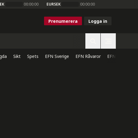
EK
00:00:00
EURSEK
00:00:00
Prenumerera
Logga in
gda
Sikt
Spets
EFN Sverige
EFN Råvaror
EFN Direkt