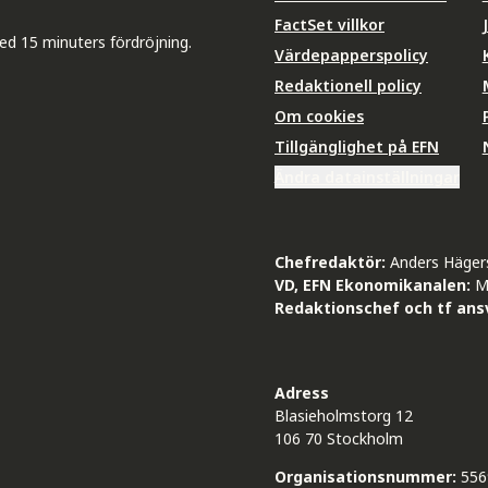
FactSet villkor
ed 15 minuters fördröjning.
Värdepapperspolicy
Redaktionell policy
Om cookies
Tillgänglighet på EFN
Ändra datainställningar
Chefredaktör:
Anders Häger
VD, EFN Ekonomikanalen:
M
Redaktionschef och tf ansv
Adress
Blasieholmstorg 12
106 70 Stockholm
Organisationsnummer:
556