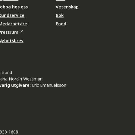
Jobba hos oss
Vetenskap
Kundservice
Bok
Medarbetare
Podd
Pressrum
Nyhetsbrev
strand
aria Nordin Wessman
arig utgivare:
Eric Emanuelsson
930-1608