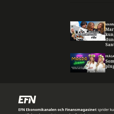
MAMM
Mar
kun
dun
San
FRÅG
Som
plug
EFN Ekonomikanalen och Finansmagasinet
sprider k