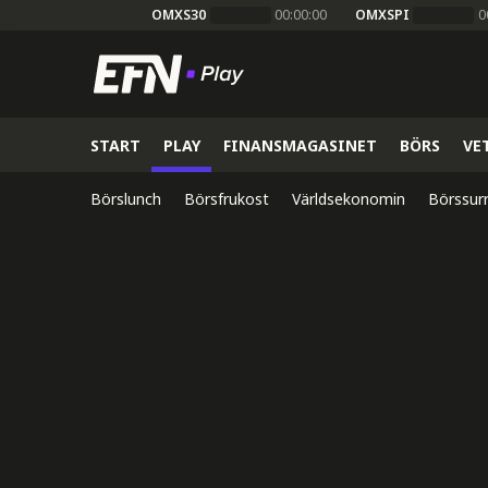
OMXS30
00:00:00
OMXSPI
0
START
PLAY
FINANSMAGASINET
BÖRS
VE
Börslunch
Börsfrukost
Världsekonomin
Börssur