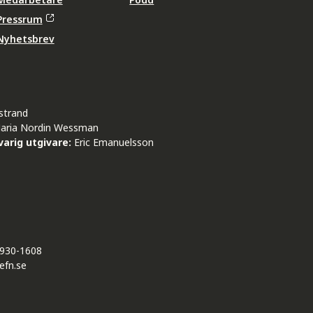
Pressrum
Nyhetsbrev
strand
aria Nordin Wessman
arig utgivare:
Eric Emanuelsson
930-1608
efn.se