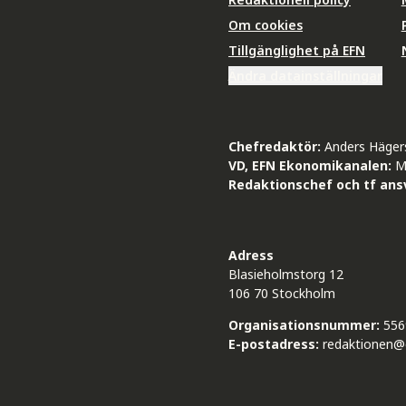
Om cookies
Tillgänglighet på EFN
Ändra datainställningar
Chefredaktör:
Anders Häger
VD, EFN Ekonomikanalen:
M
Redaktionschef och tf ansv
Adress
Blasieholmstorg 12
106 70 Stockholm
Organisationsnummer:
556
E-postadress:
redaktionen@