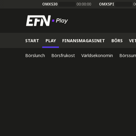
OMXS30
00:00:00
OMXSPI
0
START
PLAY
FINANSMAGASINET
BÖRS
VE
Börslunch
Börsfrukost
Världsekonomin
Börssur