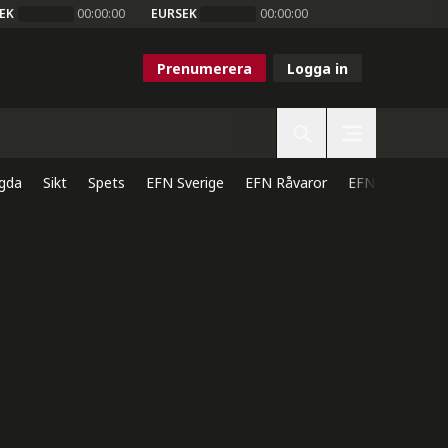
EK
00:00:00
EURSEK
00:00:00
Prenumerera
Logga in
gda
Sikt
Spets
EFN Sverige
EFN Råvaror
EFN Direkt