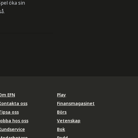
pel öka sin
så.
Om EFN
Play
Kontakta oss
Finansmagasinet
Tipsa oss
Börs
Jobba hos oss
Vetenskap
Kundservice
Bok
Medarbetare
Podd