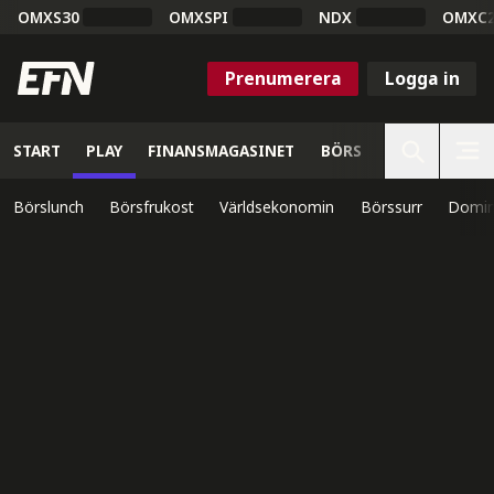
OMXS30
OMXSPI
NDX
OMXC
Prenumerera
Logga in
START
PLAY
FINANSMAGASINET
BÖRS
VETENSKAP
Börslunch
Börsfrukost
Världsekonomin
Börssurr
Domin