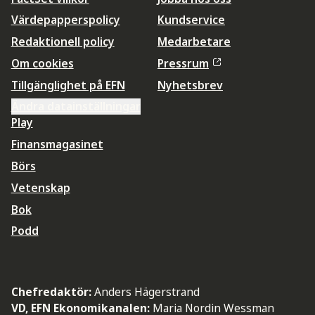
Värdepapperspolicy
Kundservice
Redaktionell policy
Medarbetare
Om cookies
Pressrum
Tillgänglighet på EFN
Nyhetsbrev
Ändra datainställningar
Play
Finansmagasinet
Börs
Vetenskap
Bok
Podd
Chefredaktör:
Anders Hägerstrand
VD, EFN Ekonomikanalen:
Maria Nordin Wessman