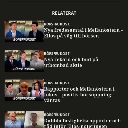
RELATERAT
BÖRSFRUKOST
Nya fredssamtal i Mellanöstern –
Ellos på väg till börsen
BÖRSFRUKOST
Nya rekord och bud på
utbombad aktie
BÖRSFRUKOST
Rapporter och Mellanöstern i
fokus – positiv börsöppning
väntas
BÖRSFRUKOST
Dubbla fastighetsrapporter och
råd inför Ellos-noteringen