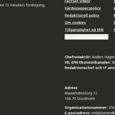
FactSet villkor
ed 15 minuters fördröjning.
Värdepapperspolicy
Redaktionell policy
Om cookies
Tillgänglighet på EFN
Ändra datainställningar
Chefredaktör:
Anders Häger
VD, EFN Ekonomikanalen:
M
Redaktionschef och tf ansv
Adress
Blasieholmstorg 12
106 70 Stockholm
Organisationsnummer:
556
E-postadress:
redaktionen@