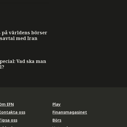
T
 på världens börser
dsavtal med Iran
ecial: Vad ska man
l?
Om EFN
Play
Kontakta oss
Finansmagasinet
Tipsa oss
Börs