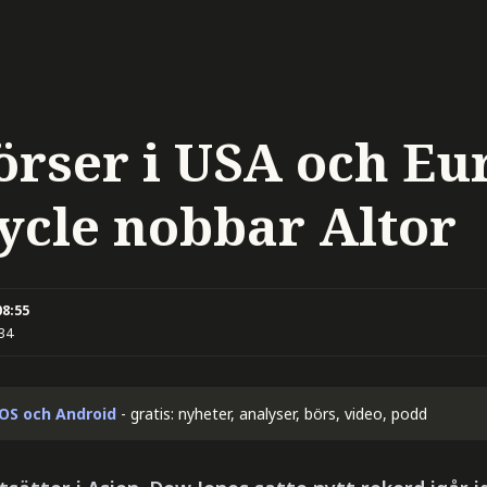
örser i USA och Eu
cycle nobbar Altor
08:55
:34
iOS och Android
- gratis: nyheter, analyser, börs, video, podd