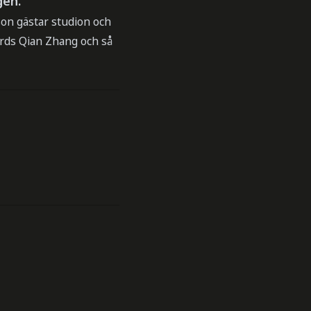
gen.
son gästar studion och
fords Qian Zhang och så