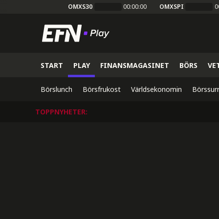
OMXS30
00:00:00
OMXSPI
0
START
PLAY
FINANSMAGASINET
BÖRS
VE
Börslunch
Börsfrukost
Världsekonomin
Börssur
TOPPNYHETER
: