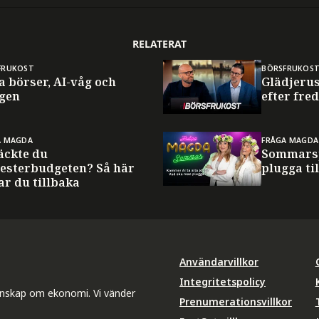
RELATERAT
FRUKOST
BÖRSFRUKOS
a börser, AI-våg och
Glädjerus
gen
efter fre
A MAGDA
FRÅGA MAGDA
äckte du
Sommarsp
esterbudgeten? Så här
plugga til
ar du tillbaka
Användarvillkor
Integritetspolicy
unskap om ekonomi. Vi vänder
Prenumerationsvillkor