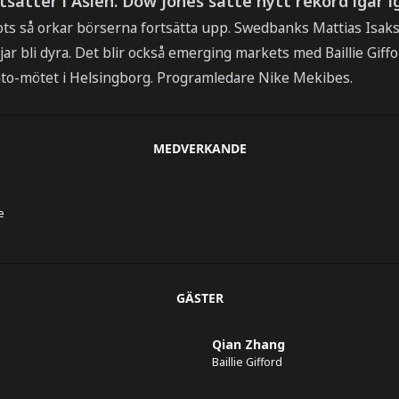
ätter i Asien. Dow Jones satte nytt rekord igår i
ots så orkar börserna fortsätta upp. Swedbanks Mattias Isak
jar bli dyra. Det blir också emerging markets med Baillie Gif
ato-mötet i Helsingborg. Programledare Nike Mekibes.
MEDVERKANDE
e
GÄSTER
Qian Zhang
Baillie Gifford