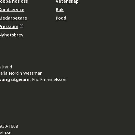
Jobba hos oss
Vetenskap
Kundservice
Bok
Medarbetare
Podd
Pressrum
Nyhetsbrev
strand
aria Nordin Wessman
arig utgivare:
Eric Emanuelsson
930-1608
efn.se