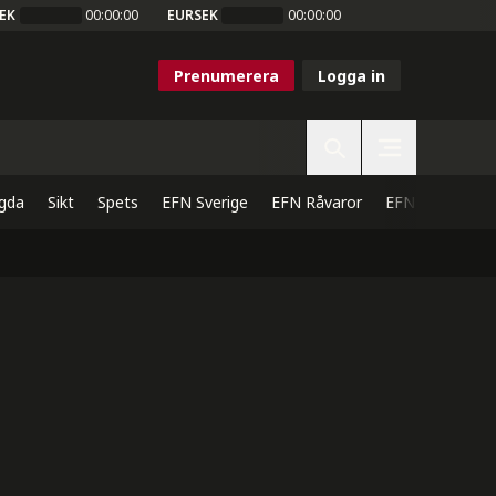
EK
00:00:00
EURSEK
00:00:00
Prenumerera
Logga in
gda
Sikt
Spets
EFN Sverige
EFN Råvaror
EFN Direkt