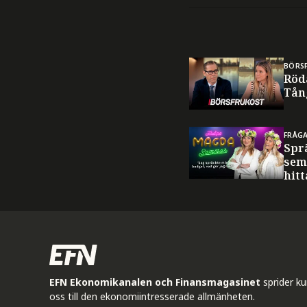
BÖRS
Röd
Tån
FRÅG
Spr
sem
hitt
EFN Ekonomikanalen och Finansmagasinet
sprider k
oss till den ekonomiintresserade allmänheten.