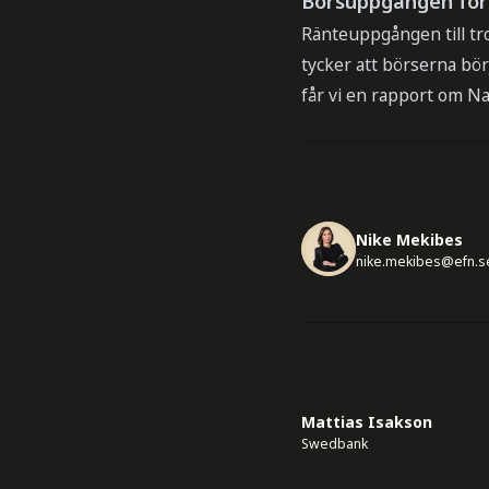
Börsuppgången forts
Ränteuppgången till tr
tycker att börserna bör
får vi en rapport om N
Nike Mekibes
nike.mekibes@efn.s
Mattias Isakson
Swedbank