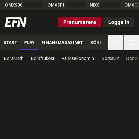
OMXS30
OMXSPI
NDX
OMXC
Prenumerera
Logga in
START
PLAY
FINANSMAGASINET
BÖRS
VETENSKAP
Börslunch
Börsfrukost
Världsekonomin
Börssurr
Domin