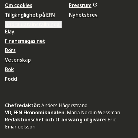
Om cookies
Pressrum
Tillgänglighet på EFN
Nyhetsbrev
Ändra datainställningar
Play
Finansmagasinet
Börs
Vetenskap
Bok
Podd
Chefredaktör:
Anders Hägerstrand
VD, EFN Ekonomikanalen:
Maria Nordin Wessman
Redaktionschef och tf ansvarig utgivare:
Eric
Emanuelsson