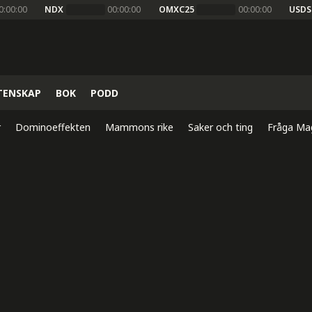
0:00:00
NDX
00:00:00
OMXC25
00:00:00
USDS
TENSKAP
BOK
PODD
r
Dominoeffekten
Mammons rike
Saker och ting
Fråga Ma