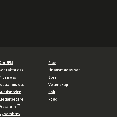
Om EFN
Play
Kontakta oss
Finansmagasinet
Tipsa oss
Börs
Jobba hos oss
Vetenskap
Kundservice
Bok
Medarbetare
Podd
Pressrum
Nyhetsbrev