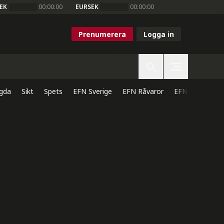
EK
00:00:00
EURSEK
00:00:00
Prenumerera
Logga in
gda
Sikt
Spets
EFN Sverige
EFN Råvaror
EFN Direkt