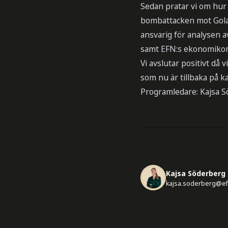
Sedan pratar vi om hur
bombattacken mot Golan
ansvarig för analysen 
samt EFN:s ekonomikom
Vi avslutar positivt d
som nu är tillbaka på k
Programledare: Kajsa S
Kajsa Söderberg
kajsa.soderberg@ef