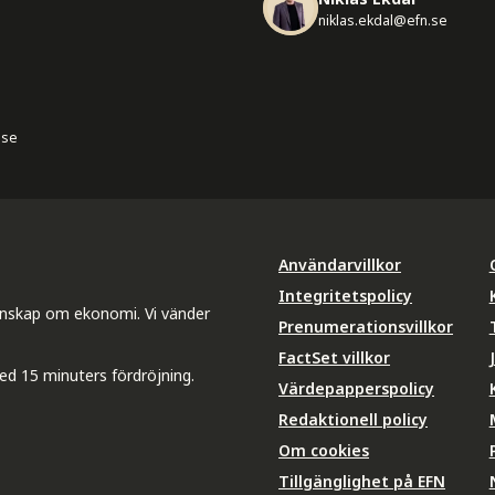
niklas.ekdal@efn.se
.se
Användarvillkor
Integritetspolicy
unskap om ekonomi. Vi vänder
Prenumerationsvillkor
FactSet villkor
ed 15 minuters fördröjning.
Värdepapperspolicy
Redaktionell policy
Om cookies
Tillgänglighet på EFN