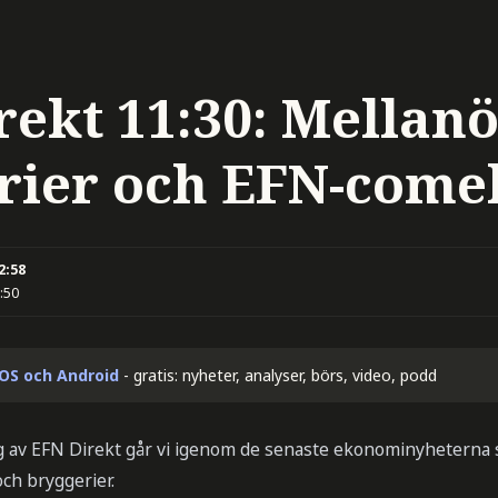
rekt 11:30: Mellanö
rier och EFN-come
12:58
:50
iOS och Android
- gratis: nyheter, analyser, börs, video, podd
g av EFN Direkt går vi igenom de senaste ekonominyheterna
ch bryggerier.