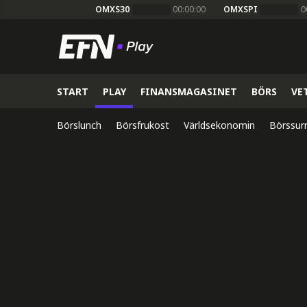
OMXS30
00:00:00
OMXSPI
0
START
PLAY
FINANSMAGASINET
BÖRS
VE
Börslunch
Börsfrukost
Världsekonomin
Börssur