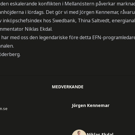
 den eskalerande konflikten i Mellanöstern påverkar marknad
höjderna i lördags. Det gör vi med Jörgen Kennemar, råvaru
av inköpschefsindex hos Swedbank, Thina Saltvedt, energiana
mentator Niklas Ekdal.
å vi har med oss den legendariske före detta EFN-programleda
analen.
öderberg.
MEDVERKANDE
Jörgen Kennemar
n.se
Niklas Ekdal